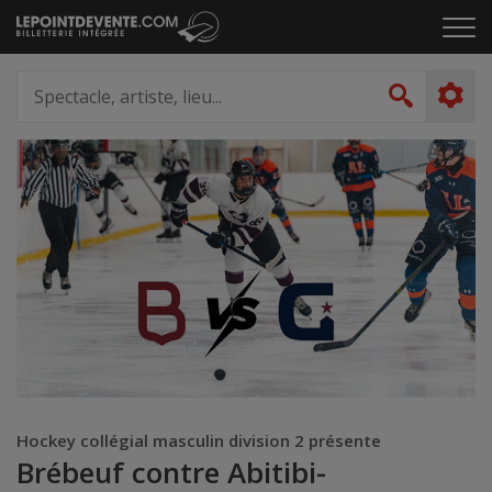
Passer
Cliq
au
pou
contenu
ouvr
Spectacle,
le
artiste,
Recher
men
lieu...
Hockey collégial masculin division 2 présente
Brébeuf contre Abitibi-