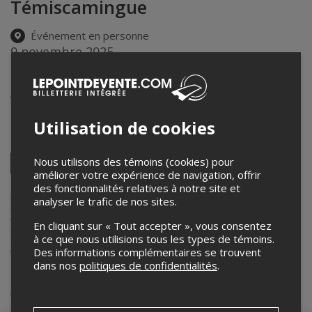
Témiscamingue
Événement en personne
9 novembre 2025
12h30 – 23h45 / Entrée: 12h00
Aréna Pierre-Péladeau
5635 Av. Decelles
,
Montréal
,
QC
,
Canada
Utilisation de cookies
Partagez cet événement
Twitter
Nous utilisons des témoins (cookies) pour
améliorer votre expérience de navigation, offrir
Facebook
Linkedin
Pinterest
Envoyer
des fonctionnalités relatives à notre site et
par
courriel
Lepointdevente.com agit à titre de mandataire pour
Collège Jean-de-
analyser le trafic de nos sites.
Brébeuf - Vie étudiante
dans le cadre de l’affichage en ligne et la
vente de billets pour ses événements.
En cliquant sur « Tout accepter », vous consentez
Pour plus d’information à propos de cet événement, veuillez
à ce que nous utilisions tous les types de témoins.
contacter l’organisateur de l’événement,
Collège Jean-de-Brébeuf -
Des informations complémentaires se trouvent
Vie étudiante
, à
marie-eve.st-charles@brebeuf.qc.ca
.
dans nos
politiques de confidentialités
.
Achat de billets