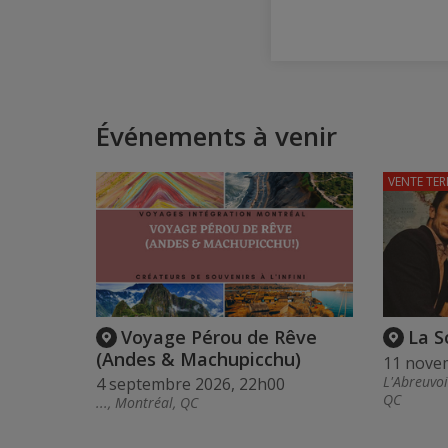
Événements à venir
VENTE TER
Voyage Pérou de Rêve
La S
(Andes & Machupicchu)
11 nove
L'Abreuvoi
4 septembre 2026, 22h00
QC
..., Montréal, QC