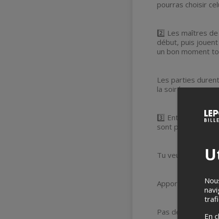
pourras choisir celu
2️⃣ Les maîtres de
début, puis jouen
un bon moment tou
Les parties durent
la soirée.
3️⃣ Entre chaque p
sont prévues pour 
Ut
Tu veux apporter 
Nous
Apporte un ou plus
navi
traf
Pas de jeux de ca
En c