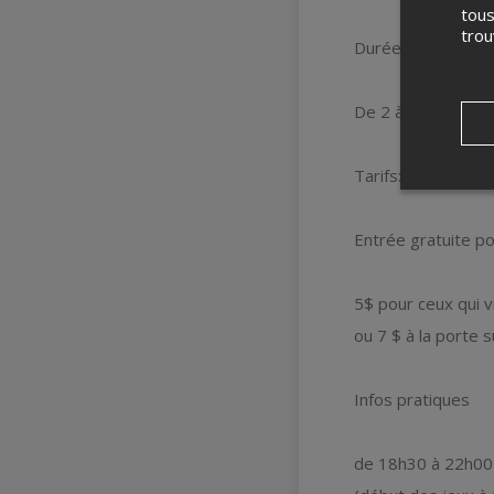
tous
tro
Durée entre 15 et
De 2 à 8 joueurs p
Tarifs:
Entrée gratuite po
5$ pour ceux qui v
ou 7 $ à la porte s
Infos pratiques
de 18h30 à 22h00