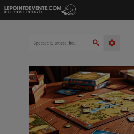
Passer
au
contenu
Spectacle,
artiste,
Rechercher
lieu...