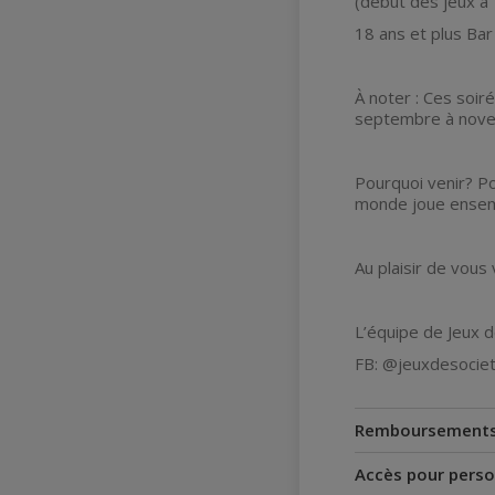
(début des jeux à
18 ans et plus Bar
À noter : Ces soir
septembre à novem
Pourquoi venir? Po
monde joue ensem
Au plaisir de vous
L’équipe de Jeux 
FB: @jeuxdesocie
Remboursement
Accès pour perso