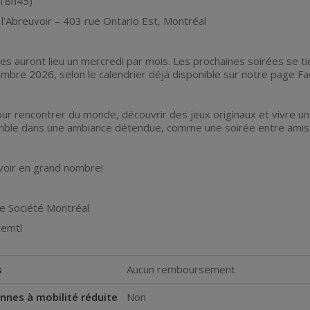
 18h45)
 l’Abreuvoir – 403 rue Ontario Est, Montréal
ées auront lieu un mercredi par mois. Les prochaines soirées se ti
bre 2026, selon le calendrier déjà disponible sur notre page F
ur rencontrer du monde, découvrir des jeux originaux et vivre une
ble dans une ambiance détendue, comme une soirée entre amis,
 voir en grand nombre!
de Société Montréal
temtl
s
Aucun remboursement
nnes à mobilité réduite
Non