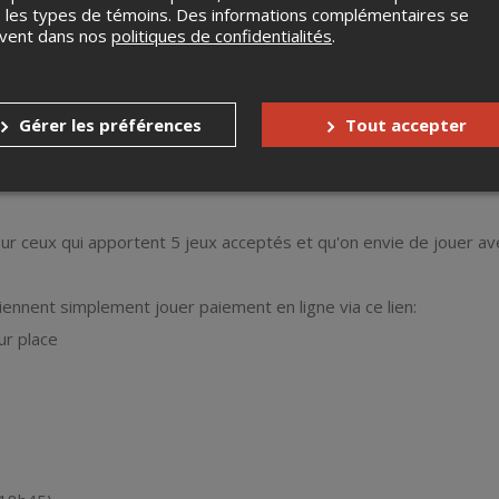
 les types de témoins. Des informations complémentaires se
uvent dans nos
politiques de confidentialités
.
 60 minutes par partie
ar jeu
Gérer les préférences
Tout accepter
ur ceux qui apportent 5 jeux acceptés et qu'on envie de jouer av
iennent simplement jouer paiement en ligne via ce lien:
ur place