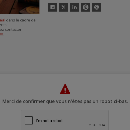
Twitter
Facebook
Linkedin
Pinterest
Envoyer
par
éal
dans le cadre de
courriel
ents.
ez contacter
00
.
Merci de confirmer que vous n'êtes pas un robot ci-bas.