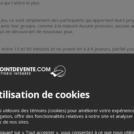
i qui t’attire le plus.
 jeu, ce sont simplement des participants qui apportent leurs prop
t avec leur groupe, comme à la maison! Aucune pression, aucune a
t en découvrant de nouveaux jeux.
 entre 15 et 60 minutes et se jouent en 4 à 6 joueurs, parfait po
artie, tu pourras changer de table, tester un autre jeu et discu
boire un verre et socialiser
ilisation de cookies
un jeu?
 utilisons des témoins (cookies) pour améliorer votre expérienc
ieurs jeux respectant ces critères:
gation, offrir des fonctionnalités relatives à notre site et analyser
ic de nos sites.
rtes, dominos ou trop basiques
liquant sur « Tout accepter », vous consentez à ce que nous utilis