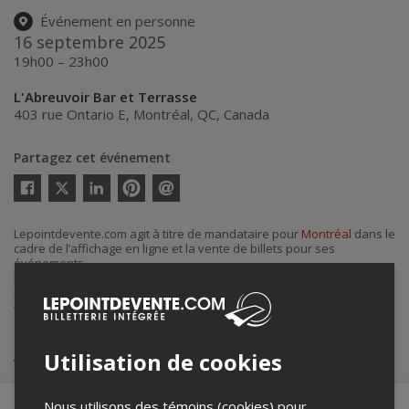
Événement en personne
16 septembre 2025
19h00 – 23h00
L'Abreuvoir Bar et Terrasse
403 rue Ontario E
,
Montréal
,
QC
,
Canada
Partagez cet événement
Twitter
Facebook
Linkedin
Pinterest
Envoyer
par
courriel
Lepointdevente.com agit à titre de mandataire pour
Montréal
dans le
cadre de l’affichage en ligne et la vente de billets pour ses
événements.
Pour plus d’information à propos de cet événement, veuillez
contacter l’organisateur de l’événement,
Montréal
, au
+1 514-000-0000
.
Achat de billets
Utilisation de cookies
Nous utilisons des témoins (cookies) pour