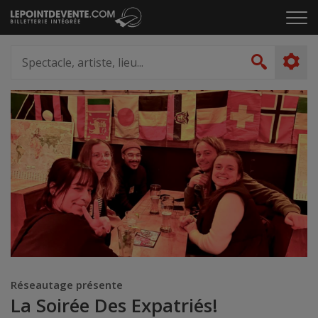
Passer
Cliq
au
pou
contenu
ouvr
Spectacle,
le
artiste,
Recher
men
lieu...
Réseautage présente
La Soirée Des Expatriés!