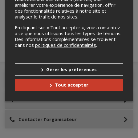
améliorer votre expérience de navigation, offrir
des fonctionnalités relatives à notre site et
Merci de confirmer que vous n'êtes pas un
analyser le trafic de nos sites.
robot ci-bas.
En cliquant sur « Tout accepter », vous consentez
à ce que nous utilisions tous les types de témoins.
Des informations complémentaires se trouvent
dans nos
politiques de confidentialités
.
Gérer les préférences
Détails de l'événement
Tout accepter
Lieu de l'événement
Contacter l'organisateur