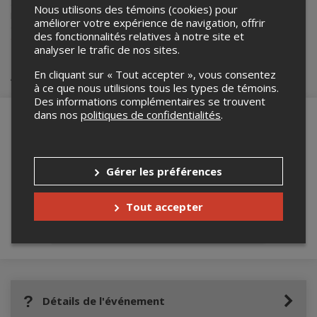
événements.
Nous utilisons des témoins (cookies) pour
Pour plus d’information à propos de cet événement, veuillez
améliorer votre expérience de navigation, offrir
contacter l’organisateur de l’événement,
Arcmaniac
, à
des fonctionnalités relatives à notre site et
etiennecote@lumicom.ca
.
analyser le trafic de nos sites.
Achat de billets
En cliquant sur « Tout accepter », vous consentez
à ce que nous utilisions tous les types de témoins.
Des informations complémentaires se trouvent
dans nos
politiques de confidentialités
.
Merci de confirmer que vous n'êtes pas un
robot ci-bas.
Gérer les préférences
Tout accepter
Détails de l'événement