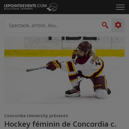
Passer
Cliq
au
pou
contenu
ouvr
Spectacle,
le
artiste,
Recher
men
lieu...
Concordia University présente
Hockey féminin de Concordia c.