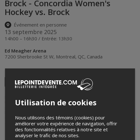
Brock - Concordia Women's
Hockey vs. Brock
Événement en personne
13 septembre 2025
14h00 – 16h30 / Entrée: 13h30
Ed Meagher Arena
7200 Sherbrooke St W
,
Montreal
,
QC
,
Canada
Partagez cet événement
Twitter
Facebook
Linkedin
Pinterest
Envoyer
par
courriel
Lepointdevente.com agit à titre de mandataire pour
Concordia
Utilisation de cookies
University
dans le cadre de l’affichage en ligne et la vente de billets
pour ses événements.
Pour plus d’information à propos de cet événement, veuillez
Nous utilisons des témoins (cookies) pour
contacter l’organisateur de l’événement,
Concordia University
, à
athletics.events@concordia.ca
.
améliorer votre expérience de navigation, offrir
des fonctionnalités relatives à notre site et
analyser le trafic de nos sites.
Achat de billets