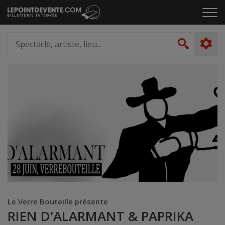
Passer
Cliq
au
pou
contenu
ouvr
Spectacle,
le
artiste,
Recher
men
lieu...
Le Verre Bouteille présente
RIEN D'ALARMANT & PAPRIKA