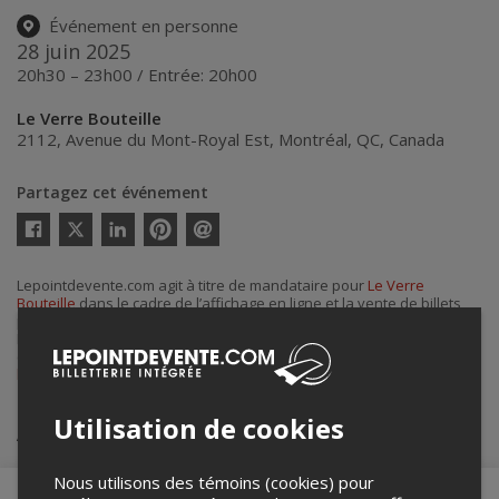
Événement en personne
28 juin 2025
20h30 – 23h00 / Entrée: 20h00
Le Verre Bouteille
2112, Avenue du Mont-Royal Est
,
Montréal
,
QC
,
Canada
Partagez cet événement
Twitter
Facebook
Linkedin
Pinterest
Envoyer
par
courriel
Lepointdevente.com agit à titre de mandataire pour
Le Verre
Bouteille
dans le cadre de l’affichage en ligne et la vente de billets
pour ses événements.
Pour plus d’information à propos de cet événement, veuillez
contacter l’organisateur de l’événement,
Le Verre Bouteille
, à
lvbjake@gmail.com
.
Utilisation de cookies
Achat de billets
Nous utilisons des témoins (cookies) pour