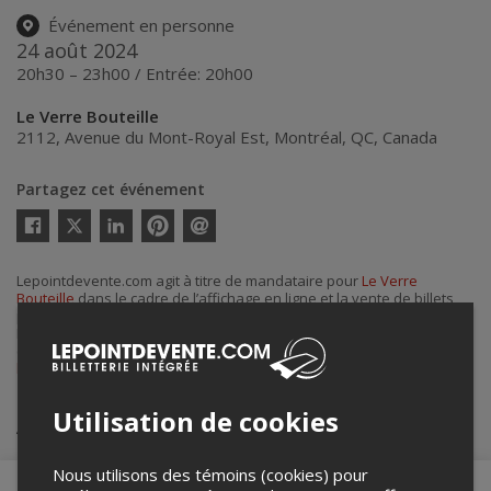
Événement en personne
24 août 2024
20h30 – 23h00 / Entrée: 20h00
Le Verre Bouteille
2112, Avenue du Mont-Royal Est
,
Montréal
,
QC
,
Canada
Partagez cet événement
Twitter
Facebook
Linkedin
Pinterest
Envoyer
par
courriel
Lepointdevente.com agit à titre de mandataire pour
Le Verre
Bouteille
dans le cadre de l’affichage en ligne et la vente de billets
pour ses événements.
Pour plus d’information à propos de cet événement, veuillez
contacter l’organisateur de l’événement,
Le Verre Bouteille
, à
lvbjake@gmail.com
.
Utilisation de cookies
Achat de billets
Nous utilisons des témoins (cookies) pour