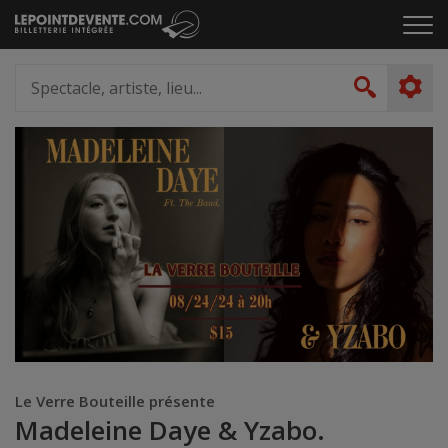
Passer
Cliq
au
pou
contenu
ouvr
Spectacle,
le
artiste,
Recher
men
lieu...
Le Verre Bouteille présente
Madeleine Daye & Yzabo.