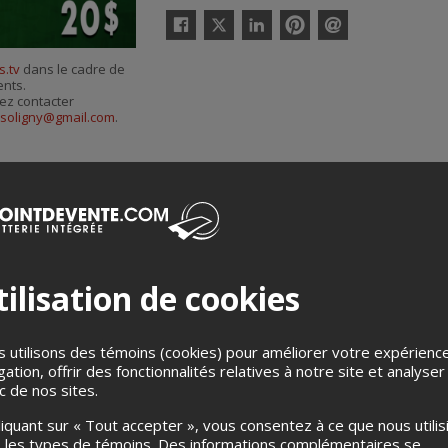
Twitter
Facebook
Linkedin
Pinterest
Envoyer
par
s.tv
dans le cadre de
courriel
ents.
ez contacter
isoligny@gmail.com
.
ilisation de cookies
Merci de confirmer que vous n'êtes pas un robot ci-bas.
 utilisons des témoins (cookies) pour améliorer votre expérienc
gation, offrir des fonctionnalités relatives à notre site et analyser
ic de nos sites.
liquant sur « Tout accepter », vous consentez à ce que nous utilis
 les types de témoins. Des informations complémentaires se