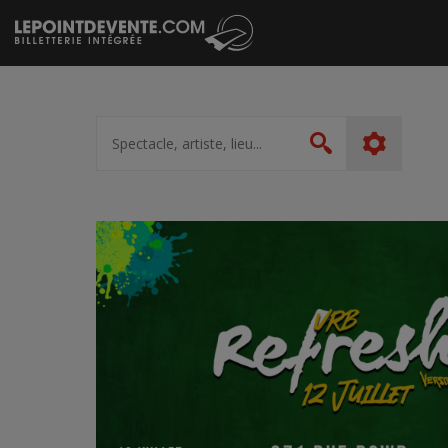
Passer
au
contenu
Spectacle,
artiste,
Rechercher
lieu...