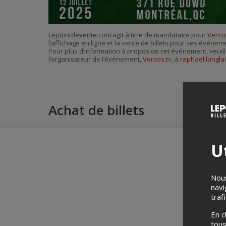
Lepointdevente.com agit à titre de mandataire pour
Verso
l’affichage en ligne et la vente de billets pour ses événem
Pour plus d’information à propos de cet événement, veuill
l’organisateur de l’événement,
Versos.tv
, à
raphael.langla
Achat de billets
Ut
Nous
navi
traf
En c
tous