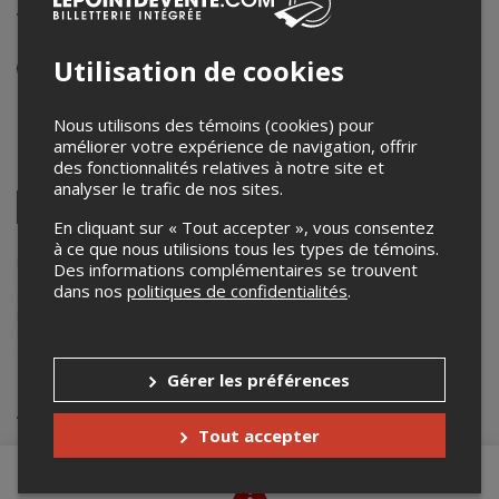
VOÏVOD - Hypercube Session
Utilisation de cookies
Événement virtuel
9 août 2020
16h00 – 17h30 / Entrée: 15h30 (EDT)
Nous utilisons des témoins (cookies) pour
améliorer votre expérience de navigation, offrir
des fonctionnalités relatives à notre site et
Partagez cet événement
analyser le trafic de nos sites.
Twitter
En cliquant sur « Tout accepter », vous consentez
Facebook
Linkedin
Pinterest
Envoyer
par
à ce que nous utilisions tous les types de témoins.
courriel
Lepointdevente.com agit à titre de mandataire pour
Studio Radicart
Des informations complémentaires se trouvent
dans le cadre de l’affichage en ligne et la vente de billets pour ses
dans nos
politiques de confidentialités
.
événements.
Pour plus d’information à propos de cet événement, veuillez
contacter l’organisateur de l’événement,
Studio Radicart
, à
studio@radicart.net
.
Gérer les préférences
Achat de billets
Tout accepter