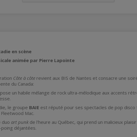
cadie en scène
cale animée par Pierre Lapointe
ération
Côte à côte
revient aux BIS de Nantes et consacre une soiré
ente du Canada:
pose un habile mélange de rock ultra-mélodique aux accents rétro
esse.
adie, le groupe
BAIE
est réputé pour ses spectacles de pop disco 
 Fleetwood Mac.
e duo
art punk
de l'heure au Québec, qui prend un malicieux plaisi
poing déjantées.