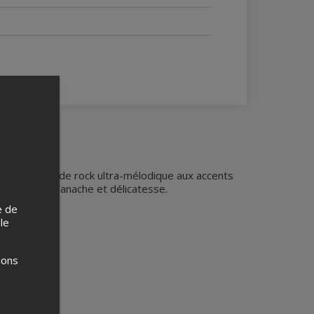
le mélange de rock ultra-mélodique aux accents
 livré avec panache et délicatesse.
e de
lo-fantome
 le
ions