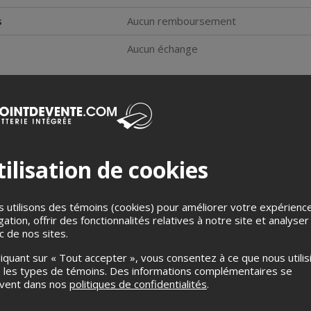
s
Aucun remboursement
Aucun échange
Allô Fantôme
ilisation de cookies
Allô Fantôme
propose un habi
rétro des années 1970, le tout
 utilisons des témoins (cookies) pour améliorer votre expérienc
www.bonbonbon.ca/accueil/al
gation, offrir des fonctionnalités relatives à notre site et analyser
ic de nos sites.
liquant sur « Tout accepter », vous consentez à ce que nous utilis
Facebook
YouTube
Instagram
 les types de témoins. Des informations complémentaires se
uvent dans nos
politiques de confidentialités
.