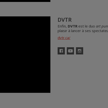
DVTR
Enfin,
DVTR
est le duo
art pun
plaisir à lancer à ses specta
dvtr.ca/
Facebook
YouTube
Instagram