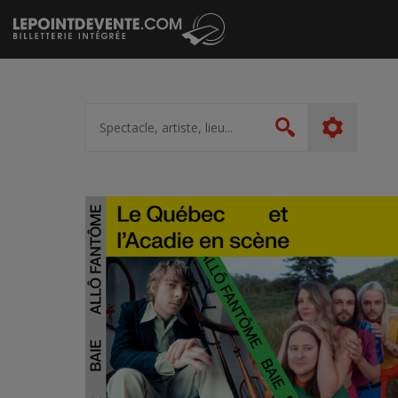
Passer
au
contenu
Spectacle,
artiste,
Rechercher
lieu...