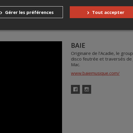
Gérer les préférences
Tout accepter
BAIE
Originaire de l'Acadie, le grou
disco feutrée et traversés de
Mac.
www.baiemusique.com/
Facebook
Instagram