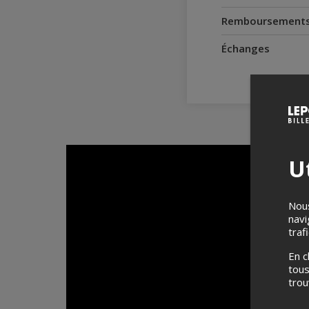
Remboursement
Échanges
Ut
Nous
navi
traf
En c
tous
tro