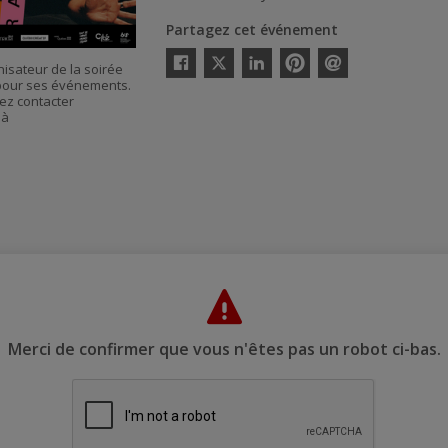
Partagez cet événement
Twitter
nisateur de la soirée
Facebook
Linkedin
Pinterest
Envoyer
s pour ses événements.
par
ez contacter
courriel
 à
Merci de confirmer que vous n'êtes pas un robot ci-bas.