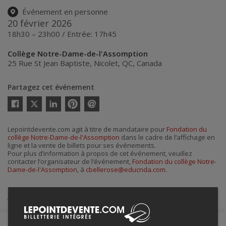
Événement en personne
20 février 2026
18h30 – 23h00 / Entrée: 17h45
Collège Notre-Dame-de-l'Assomption
25 Rue St Jean Baptiste
,
Nicolet
,
QC
,
Canada
Partagez cet événement
Twitter
Facebook
Linkedin
Pinterest
Envoyer
par
courriel
Lepointdevente.com agit à titre de mandataire pour
Fondation du
collège Notre-Dame-de-l'Assomption
dans le cadre de l’affichage en
ligne et la vente de billets pour ses événements.
Pour plus d’information à propos de cet événement, veuillez
contacter l’organisateur de l’événement,
Fondation du collège Notre-
Dame-de-l'Assomption
, à
cbellerose@educnda.com
.
Achat de billets