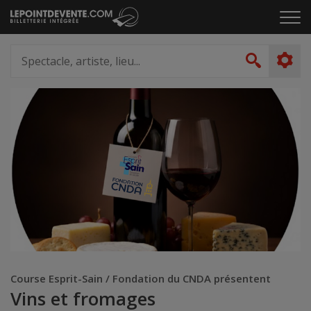
Passer
Cliq
au
pou
contenu
ouvr
Spectacle,
le
artiste,
Recher
men
lieu...
Course Esprit-Sain / Fondation du CNDA présentent
Vins et fromages