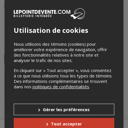
Événement en personne
18 décembre 2025
22h00 – 23h45
Utilisation de cookies
Le Red Room
2037 rue Saint-Denis
,
Montreal
,
QC
,
Canada
Nous utilisons des témoins (cookies) pour
améliorer votre expérience de navigation, offrir
Partagez cet événement
des fonctionnalités relatives à notre site et
Twitter
analyser le trafic de nos sites.
Facebook
Linkedin
Pinterest
Envoyer
par
En cliquant sur « Tout accepter », vous consentez
courriel
Lepointdevente.com agit à titre de mandataire pour
V I IV Collective
à ce que nous utilisions tous les types de témoins.
dans le cadre de l’affichage en ligne et la vente de billets pour ses
Des informations complémentaires se trouvent
événements.
dans nos
politiques de confidentialités
.
Pour plus d’information à propos de cet événement, veuillez
contacter l’organisateur de l’événement,
V I IV Collective
, à
viiv.collective.mtl@gmail.com
.
Achat de billets
Gérer les préférences
Tout accepter