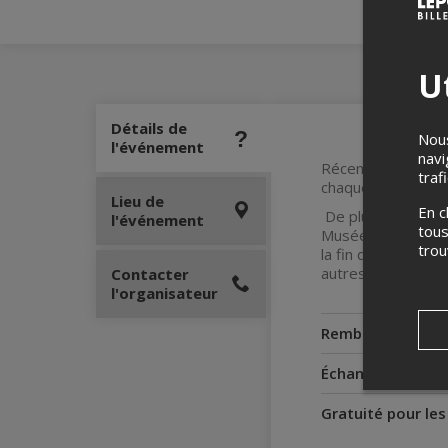
Ut
Détails de
Nous
l'événement
navi
Récemment restauré
traf
chaque fenêtre la
Lieu de
En c
De plus, avec l’ac
l'événement
tous
Musée de la civilis
tro
la fin du 18e siècl
autres.
Contacter
l'organisateur
Remboursement
Échanges
Gratuité pour le