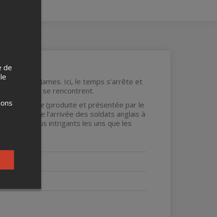
e de
 le
a Frederick-James. Ici, le temps s’arrête et
 et le passé se rencontrent.
ions
oires de pêche
(produite et présentée par le
au Québec, de l’arrivée des soldats anglais à
ollections plus intrigants les uns que les