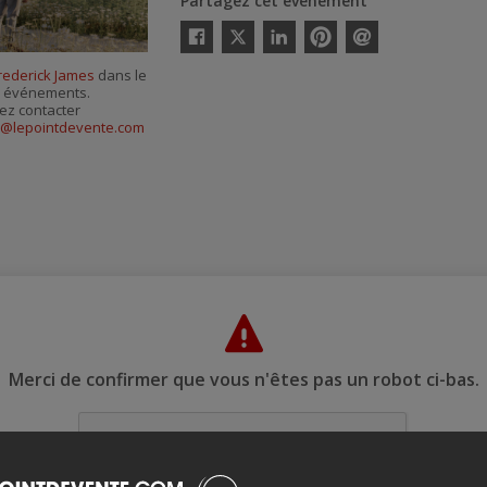
Partagez cet événement
Twitter
Facebook
Linkedin
Pinterest
Envoyer
par
Frederick James
dans le
courriel
es événements.
ez contacter
o@lepointdevente.com
Merci de confirmer que vous n'êtes pas un robot ci-bas.