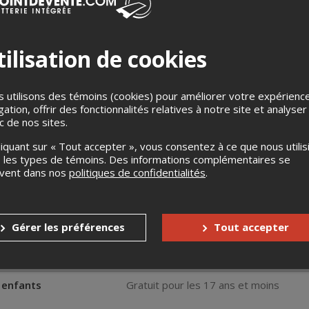
ilisation de cookies
 utilisons des témoins (cookies) pour améliorer votre expérienc
gation, offrir des fonctionnalités relatives à notre site et analyser
e, venez visiter et contempler la richesse de l’histoire de la Vill
ic de nos sites.
isse découvrir des paysages gaspésiens grandioses où le présent
liquant sur « Tout accepter », vous consentez à ce que nous utilis
hat de votre billet, vous aurez également accès à l’exposition
Hist
 les types de témoins. Des informations complémentaires se
ation), qui retrace l’histoire de la pêche sportive en eaux douces 
uvent dans nos
politiques de confidentialités
.
e jusqu’à aujourd'hui. Vous pourrez y admirer plusieurs objets de c
Gérer les préférences
Tout accepter
s
Aucun remboursement
Aucun échange
s enfants
Gratuit pour les 17 ans et moins