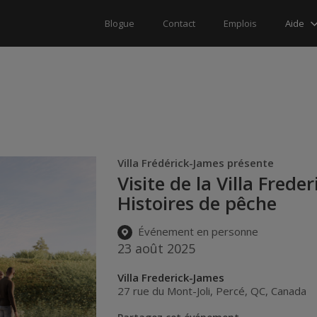
Aide
Blogue
Contact
Emplois
Villa Frédérick-James présente
Visite de la Villa Frede
Histoires de pêche
Événement en personne
23 août 2025
Villa Frederick-James
27 rue du Mont-Joli
,
Percé
,
QC
,
Canada