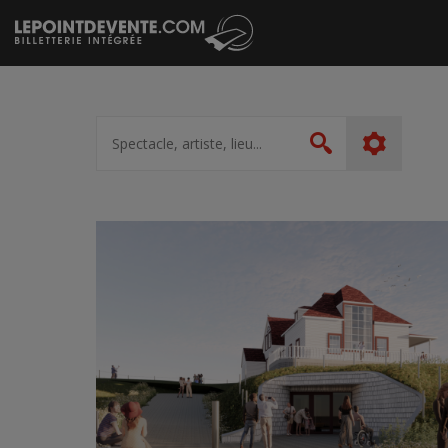
Passer
au
contenu
Spectacle,
artiste,
Rechercher
lieu...