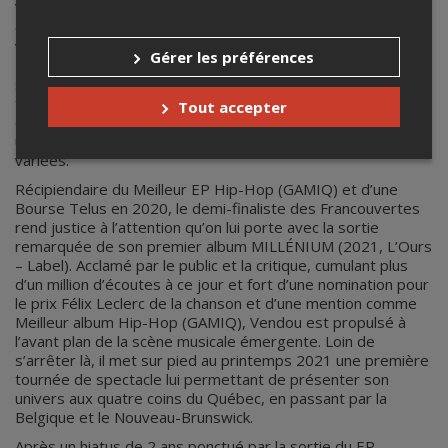
Vendou est un rappeur Montréalais qui utilise la musique
comme l’exutoire d’une trop grande sensibilité, son art se
veut un échange intime, parfois intense, au cœur de l’esprit.
Gérer les préférences
Plus que jamais ancrée dans le présent et en phase avec
ses émotions, ceci résultant d’un besoin intrinsèque de
tracer son propre sillon plutôt que de suivre les tendances
Tout accepter
établies, il s’inscrit dans une lignée d’artiste alternatif
utilisant le rap comme le catalyseur de ses influences
variées.
Récipiendaire du Meilleur EP Hip-Hop (GAMIQ) et d’une
Bourse Telus en 2020, le demi-finaliste des Francouvertes
rend justice à l’attention qu’on lui porte avec la sortie
remarquée de son premier album MILLÉNIUM (2021, L’Ours
– Label). Acclamé par le public et la critique, cumulant plus
d’un million d’écoutes à ce jour et fort d’une nomination pour
le prix Félix Leclerc de la chanson et d’une mention comme
Meilleur album Hip-Hop (GAMIQ), Vendou est propulsé à
l’avant plan de la scène musicale émergente. Loin de
s’arrêter là, il met sur pied au printemps 2021 une première
tournée de spectacle lui permettant de présenter son
univers aux quatre coins du Québec, en passant par la
Belgique et le Nouveau-Brunswick.
Après un hiatus de 2 ans ponctué par la sortie du EP