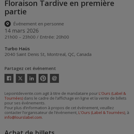
Floraison Tardive en première
partie
Événement en personne
14 mars 2026
21h00 – 23h00 / Entrée: 20h00
Turbo Haüs
2040 Saint Denis St
,
Montreal
,
QC
,
Canada
Partagez cet événement
Twitter
Facebook
Linkedin
Pinterest
Envoyer
par
courriel
Lepointdevente.com agit à titre de mandataire pour
L'Ours (Label &
Tournées)
dans le cadre de l’affichage en ligne et la vente de billets
pour ses événements.
Pour plus d’information à propos de cet événement, veuillez
contacter l’organisateur de l’événement,
L'Ours (Label & Tournées)
, à
info@lourslabel.com
.
Achat de billets