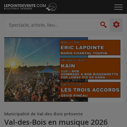
Passer
Cliq
au
pou
contenu
ouvr
Spectacle,
le
artiste,
Recher
men
lieu...
Municipalité de Val-des-Bois présente
Val-des-Bois en musique 2026