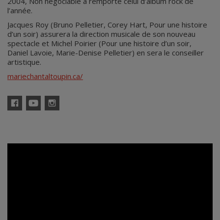
2004, Non négociable a remporté celui d’album rock de
l’année.
Jacques Roy (Bruno Pelletier, Corey Hart, Pour une histoire
d’un soir) assurera la direction musicale de son nouveau
spectacle et Michel Poirier (Pour une histoire d’un soir,
Daniel Lavoie, Marie-Denise Pelletier) en sera le conseiller
artistique.
mariechantaltoupin.ca/
Facebook
YouTube
Instagram