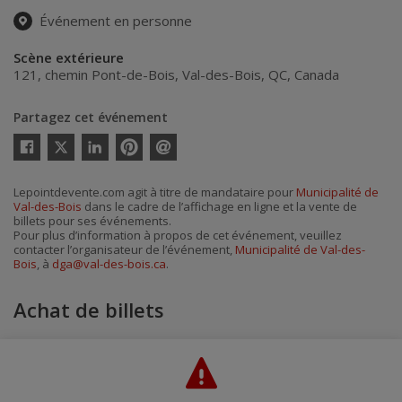
Événement en personne
Scène extérieure
121, chemin Pont-de-Bois
,
Val-des-Bois
,
QC
,
Canada
Partagez cet événement
Twitter
Facebook
Linkedin
Pinterest
Envoyer
par
courriel
Lepointdevente.com agit à titre de mandataire pour
Municipalité de
Val-des-Bois
dans le cadre de l’affichage en ligne et la vente de
billets pour ses événements.
Pour plus d’information à propos de cet événement, veuillez
contacter l’organisateur de l’événement,
Municipalité de Val-des-
Bois
, à
dga@val-des-bois.ca
.
Achat de billets