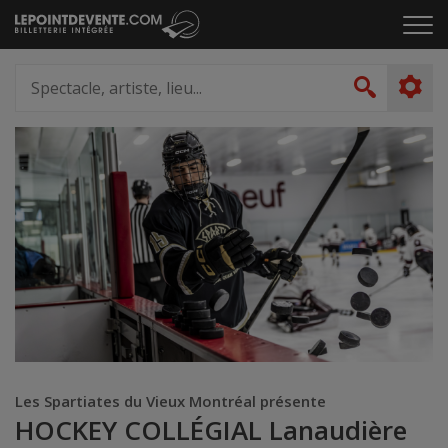
Passer
Cliq
au
pou
contenu
ouvr
Spectacle,
le
artiste,
Recher
men
lieu...
Les Spartiates du Vieux Montréal présente
HOCKEY COLLÉGIAL Lanaudière