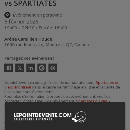
vs SPARTIATES
Événement en personne
6 février 2026
19h00 – 22h30 / Entrée: 18h00
Aréna Camillien Houde
1696 rue Montcalm
,
Montréal
,
QC
,
Canada
Partagez cet événement
Twitter
Facebook
Linkedin
Pinterest
Envoyer
par
courriel
Lepointdevente.com agit à titre de mandataire pour
Spartiates du
Vieux Montréal
dans le cadre de l’affichage en ligne et la vente de
billets pour ses événements.
Pour plus d’information à propos de cet événement, veuillez
contacter l’organisateur de l’événement,
Spartiates du Vieux
Montréal
, à
shetu2@cvm.qc.ca
.
Achat de billets