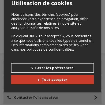
Utilisation de cookies
Nous utilisons des témoins (cookies) pour
Merci de confirmer que vous n'êtes pas un
améliorer votre expérience de navigation, offrir
des fonctionnalités relatives à notre site et
robot ci-bas.
analyser le trafic de nos sites.
En cliquant sur « Tout accepter », vous consentez
à ce que nous utilisions tous les types de témoins.
Des informations complémentaires se trouvent
dans nos
politiques de confidentialités
.
Détails de l'événement
Gérer les préférences
Tout accepter
Lieu de l'événement
Contacter l'organisateur