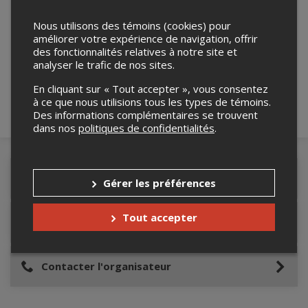
Nous utilisons des témoins (cookies) pour
Merci de confirmer que vous n'êtes pas un
améliorer votre expérience de navigation, offrir
robot ci-bas.
des fonctionnalités relatives à notre site et
analyser le trafic de nos sites.
En cliquant sur « Tout accepter », vous consentez
à ce que nous utilisions tous les types de témoins.
Des informations complémentaires se trouvent
dans nos
politiques de confidentialités
.
Détails de l'événement
Gérer les préférences
Tout accepter
Lieu de l'événement
Contacter l'organisateur