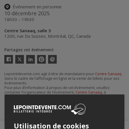
Événement en personne
10 décembre 2025
18h30 – 19h30
Centre Sanaaq, salle 3
1200, rue Du Sussex
,
Montréal
,
QC
,
Canada
Partagez cet événement
Twitter
Facebook
Linkedin
Pinterest
Envoyer
par
courriel
Lepointdevente.com agit à titre de mandataire pour
Centre Sanaaq
dans le cadre de l’affichage en ligne et la vente de billets pour ses
événements.
Pour plus d’information à propos de cet événement, veuillez
contacter l’organisateur de l’événement,
Centre Sanaaq
, à
centresanaaq@montreal.ca
ou au
+1 514-872-0522
.
Achat de billets
Utilisation de cookies