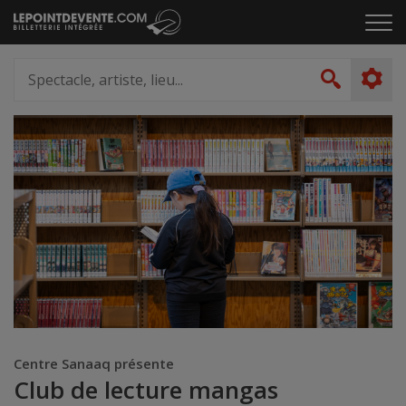
Passer
Cliq
au
pou
contenu
ouvr
Spectacle,
le
artiste,
Recher
men
lieu...
Centre Sanaaq présente
Club de lecture mangas