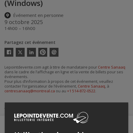
(Windows)
Événement en personne
9 octobre 2025
14h00 – 16h00
Partagez cet événement
Twitter
Facebook
Linkedin
Pinterest
Envoyer
par
courriel
Lepointdevente.com agit à titre de mandataire pour
Centre Sanaaq
dans le cadre de l’affichage en ligne et la vente de billets pour ses
événements.
Pour plus d’information à propos de cet événement, veuillez
contacter l’organisateur de l’événement,
Centre Sanaaq
, à
centresanaaq@montreal.ca
ou au
+1 514-872-0522
.
Achat de billets