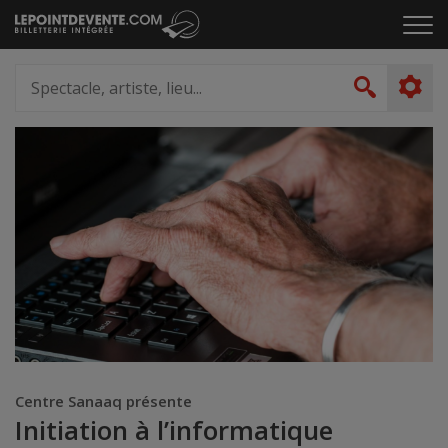
Passer
Cliq
au
pou
contenu
ouvr
Spectacle,
le
artiste,
Recher
men
lieu...
Centre Sanaaq présente
Initiation à l’informatique