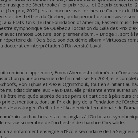
de musique de Sherbrooke (1er prix récital et 2e prix concerto, 
rel (1er prix, 2022) et au concours avec orchestre Canimex de l’Un
 Arts et des Lettres du Québec, qui lui permet de poursuivre so
aux États-Unis (Guitar Foundation of America, Eastern music Fest
chestre symphonique de Québec à l’occasion du Gala des Prix d’ex
on avec Francois Couture, son premier album, « Bridge », sort à
n répertoire du 19e siècle, son deuxième album « Virtuoses roma
octorat en interprétation à l’Université Laval.
 soif continue d’apprendre, Emma Ahern est diplômée du Conserv
distinction pour son examen de fin maîtrise. En 2024, elle complèt
oofs, Ron Tijhuis et Alexei Ogrintchouk, tout en s’initiant au ha
multidisciplinaire; aux Pays-Bas, elle présente entre autres un réc
 à être impliquée auprès de ses pairs et participe à plusieurs 
rs prix et mentions, dont un Prix du jury de la Fondation de l’O
nds Hans-Jürgen Greif, et de l’Académie internationale du Doma
méraire au hautbois et au cor anglais à l’Orchestre symphoniq
le est aussi membre de l’orchestre de chambre Chrysalide.
Emma a notamment enseigné à l’École secondaire de La Seigneuri
. »