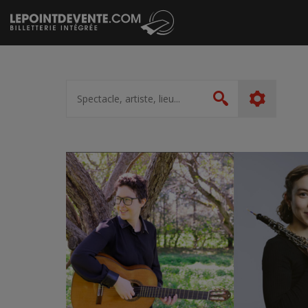
Passer
au
contenu
Spectacle,
artiste,
Rechercher
lieu...