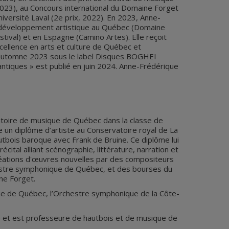
2023), au Concours international du Domaine Forget
iversité Laval (2e prix, 2022). En 2023, Anne-
n développement artistique au Québec (Domaine
ival) et en Espagne (Camino Artes). Elle reçoit
cellence en arts et culture de Québec et
 l’automne 2023 sous le label Disques BOGHEI
ntiques » est publié en juin 2024. Anne-Frédérique
atoire de musique de Québec dans la classe de
e un diplôme d’artiste au Conservatoire royal de La
utbois baroque avec Frank de Bruine. Ce diplôme lui
ital alliant scénographie, littérature, narration et
créations d'œuvres nouvelles par des compositeurs
rchestre symphonique de Québec, et des bourses du
ine Forget.
ue de Québec, l’Orchestre symphonique de la Côte-
e et est professeure de hautbois et de musique de