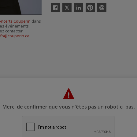
Twitter
Facebook
Linkedin
Pinterest
Envoyer
par
oncerts Couperin
dans
courriel
r ses événements.
ez contacter
nfo@couperin.ca
.
Merci de confirmer que vous n'êtes pas un robot ci-bas.