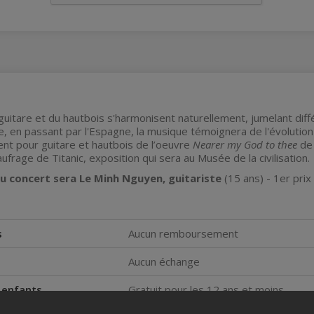
guitare et du hautbois s'harmonisent naturellement, jumelant dif
ne, en passant par l'Espagne, la musique témoignera de l'évolution
nt pour guitare et hautbois de l’oeuvre
Nearer my God to thee
de 
rage de Titanic, exposition qui sera au Musée de la civilisation.
du concert sera Le Minh Nguyen, guitariste
(15 ans) - 1er prix
s
Aucun remboursement
Aucun échange
s enfants
Gratuit pour les 12 ans et moins