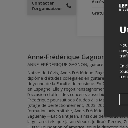
Accès pour perso
Contacter
l'organisateur
Gratuité pour l'
Ut
Nous
navi
Anne-Frédérique Gagnon, guitar
traf
ANNE-FRÉDÉRIQUE GAGNON, guitare
En c
tous
Native de Lévis, Anne-Frédérique Gagnon étudie le 
tro
diplôme d’études collégiales en guitare du Cégep d
doyenne de la Faculté de musique. En 2020, elle de
en Espagne. Elle y reçoit l’enseignement de grands 
l’occasion d’offrir des concerts aussi bien au Can
Frédérique poursuit ses études à la Maîtrise en in
(stage de perfectionnement, 2023-2024). La Faculté
formation universitaire, Anne-Frédérique participe 
Saguenay—Lac-Saint Jean, ainsi que de l’Académie 
la guitare, tels que Jason Vieaux, Judicaël Perroy, 
Guitar Foundation of America, sous la direction de