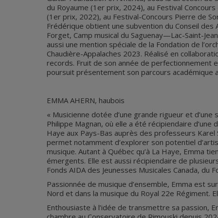
du Royaume (1er prix, 2024), au Festival Concours 
(1er prix, 2022), au Festival-Concours Pierre de So
Frédérique obtient une subvention du Conseil des
Forget, Camp musical du Saguenay—Lac-Saint-Jean), 
aussi une mention spéciale de la Fondation de l’or
Chaudière-Appalaches 2023. Réalisé en collaborati
records. Fruit de son année de perfectionnement e
poursuit présentement son parcours académique au d
EMMA AHERN, haubois
« Musicienne dotée d’une grande rigueur et d’une
Philippe Magnan, où elle a été récipiendaire d’une 
Haye aux Pays-Bas auprès des professeurs Karel Sch
permet notamment d’explorer son potentiel d’artiste 
musique. Autant à Québec qu’à La Haye, Emma tient
émergents. Elle est aussi récipiendaire de plusieu
Fonds AIDA des Jeunesses Musicales Canada, du Fo
Passionnée de musique d’ensemble, Emma est surnu
Nord et dans la musique du Royal 22e Régiment. El
Enthousiaste à l’idée de transmettre sa passion, 
chambre au Conservatoire de Rimouski depuis 2024