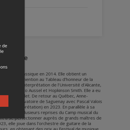
e de
 le
, guitare
ions
n guitare classique en 2014. Elle obtient un
é Laval avec mention au Tableau d’honneur de la
trise en interprétation de l’Université d’Alicante,
ssell, Roberto Aussel et Hopkinson Smith. Elle a eu
cio del Portalet. De retour au Québec, Anne-
 et au Conservatoire de Saguenay avec Pascal Valois
arry (Interprétation) en 2023. En parallèle à sa
 boursière à plusieurs reprises du Camp musical du
ent à se perfectionner auprès de grands maîtres de
23, elle joue dans l’orchestre de guitare de la
ours, en obtenant des prix au Festival de musique