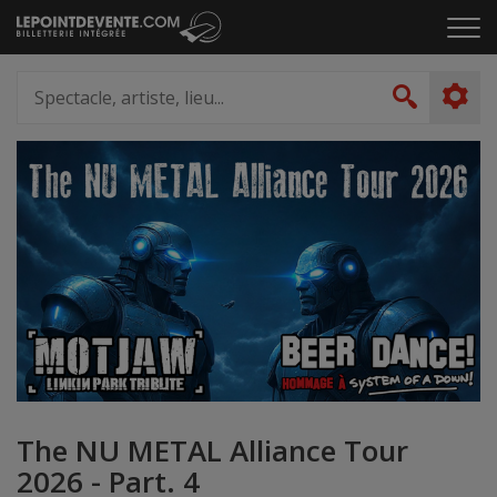
Passer
Cliq
au
pou
contenu
ouvr
Spectacle,
le
artiste,
Recher
men
lieu...
The NU METAL Alliance Tour
2026 - Part. 4