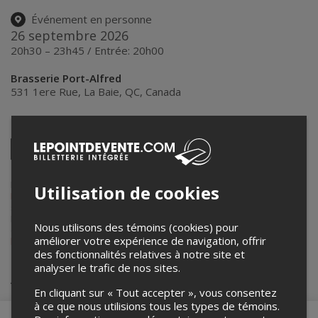
Événement en personne
26 septembre 2026
20h30 – 23h45 / Entrée: 20h00
Brasserie Port-Alfred
531 1ere Rue
,
La Baie
,
QC
,
Canada
Partagez cet événement
Twitter
Facebook
Linkedin
Pinterest
Envoyer
par
courriel
Lepointdevente.com agit à titre de mandataire pour
Les Productions
Utilisation de cookies
PC
dans le cadre de l’affichage en ligne et la vente de billets pour
ses événements.
Pour plus d’information à propos de cet événement, veuillez
Nous utilisons des témoins (cookies) pour
contacter l’organisateur de l’événement,
Les Productions PC
, à
améliorer votre expérience de navigation, offrir
lesproductionspc@gmail.com
.
des fonctionnalités relatives à notre site et
analyser le trafic de nos sites.
Achat de billets
En cliquant sur « Tout accepter », vous consentez
à ce que nous utilisions tous les types de témoins.