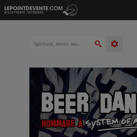
Passer
au
contenu
Spectacle,
artiste,
Rechercher
lieu...