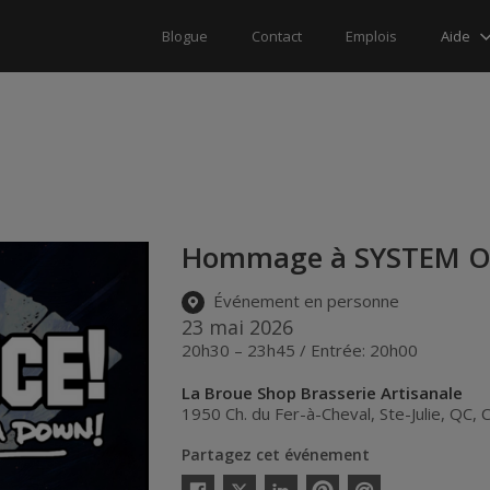
Aide
Blogue
Contact
Emplois
Hommage à SYSTEM O
Événement en personne
23 mai 2026
20h30 – 23h45 / Entrée: 20h00
La Broue Shop Brasserie Artisanale
1950 Ch. du Fer-à-Cheval
,
Ste-Julie
,
QC
,
Partagez cet événement
Twitter