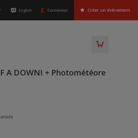
Connexion
English
Créer un événement
F A DOWN! + Photométéore
Canada