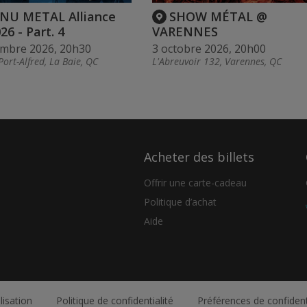
NU METAL Alliance
SHOW MÉTAL @
26 - Part. 4
VARENNES
embre 2026, 20h30
3 octobre 2026, 20h00
Port-Alfred, La Baie, QC
L'Abreuvoir 132, Varennes, QC
Acheter des billets
Offrir une carte-cadeau
Politique d’achat
Aide
lisation
Politique de confidentialité
Préférences de confident