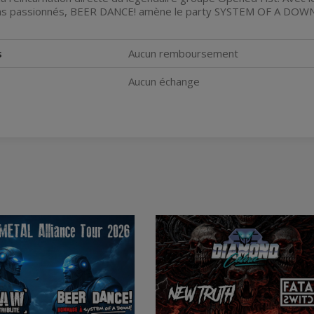
ns passionnés, BEER DANCE! amène le party SYSTEM OF A DOWN! 
s
Aucun remboursement
Aucun échange