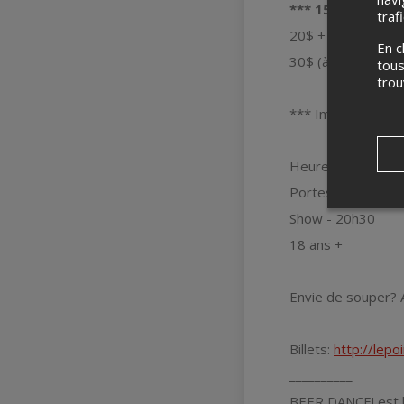
*** 15$ + frais j
traf
20$ + frais (en pr
En c
30$ (à la porte)
tous
tro
*** Important d'ap
Heures:
Portes - 20h00
Show - 20h30
18 ans +
Envie de souper? A
Billets:
http://lep
__________
BEER DANCE! est l