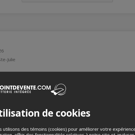
26
te-Julie
ommage à SYSTEM OF A DOWN!
ook.com/beerdanceofficial
ilisation de cookies
ebook.com/photometeoreband
 utilisons des témoins (cookies) pour améliorer votre expérienc
TIONNELLE !
gation, offrir des fonctionnalités relatives à notre site et analyser