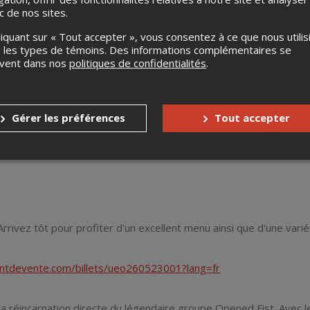
usqu'au 3 mai ***
ic de nos sites.
évente)
liquant sur « Tout accepter », vous consentez à ce que nous utilis
 les types de témoins. Des informations complémentaires se
uvent dans nos
politiques de confidentialités
.
peler au Broue Shop afin de réserver votre table. Merci ***
Gérer les préférences
Tout accepter
rrivez tôt pour profiter d'un excellent menu ainsi que d'une var
ointdevente.com/billets/ueo260523001?lang=fr
a réincarnation directe du légendaire groupe Opened Fist. Avec 