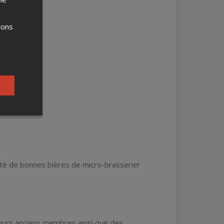
ions
iété de bonnes bières de micro-brasserie!
leurs anciens membres ainsi que des