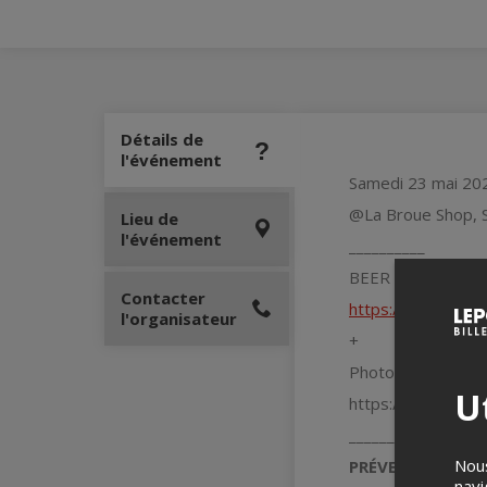
Détails de
l'événement
Samedi 23 mai 20
@La Broue Shop, S
Lieu de
l'événement
__________
BEER DANCE! - H
Contacter
https://www.faceb
l'organisateur
+
Photométéore
Ut
https://www.fac
__________
Nous
PRÉVENTE PROMO
navi