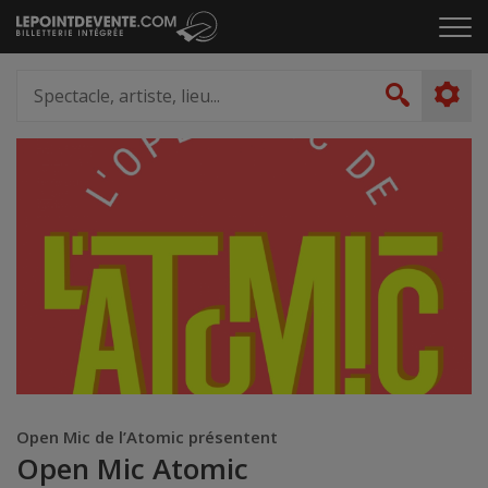
Passer
Cliq
au
pou
contenu
ouvr
Spectacle,
le
artiste,
Recher
men
lieu...
Open Mic de l’Atomic présentent
Open Mic Atomic