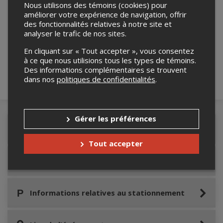
Nous utilisons des témoins (cookies) pour
améliorer votre expérience de navigation, offrir
des fonctionnalités relatives à notre site et
Merci de confirmer que vous n'êtes pas un
analyser le trafic de nos sites.
robot ci-bas.
En cliquant sur « Tout accepter », vous consentez
à ce que nous utilisions tous les types de témoins.
Des informations complémentaires se trouvent
dans nos
politiques de confidentialités
.
Gérer les préférences
Détails de l'événement
Tout accepter
Accès au site de l'événement
Informations relatives au stationnement