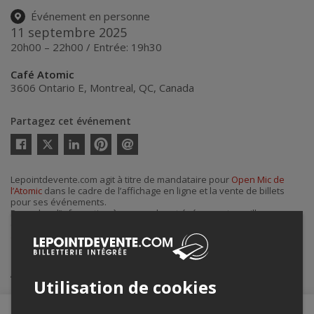
Événement en personne
11 septembre 2025
20h00 – 22h00 / Entrée: 19h30
Café Atomic
3606 Ontario E
,
Montreal
,
QC
,
Canada
Partagez cet événement
Twitter
Facebook
Linkedin
Pinterest
Envoyer
par
courriel
Lepointdevente.com agit à titre de mandataire pour
Open Mic de
l’Atomic
dans le cadre de l’affichage en ligne et la vente de billets
pour ses événements.
Pour plus d’information à propos de cet événement, veuillez
contacter l’organisateur de l’événement,
Open Mic de l’Atomic
, à
alexandra1600@hotmail.com
.
Achat de billets
Utilisation de cookies