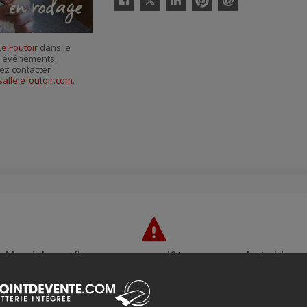
Facebook
Linkedin
Pinterest
Envoyer
par
courriel
Le Foutoir
dans le
es événements.
ez contacter
sallelefoutoir.com
.
Merci de confirmer que vous n'êtes pas un robot ci-bas.