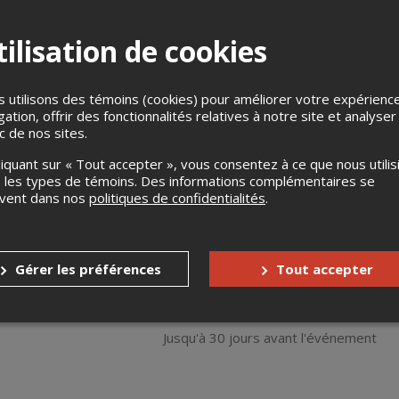
ilisation de cookies
 utilisons des témoins (cookies) pour améliorer votre expérienc
gation, offrir des fonctionnalités relatives à notre site et analyser
ic de nos sites.
liquant sur « Tout accepter », vous consentez à ce que nous utilis
le mordant et à l’esprit vif débarque pour le rodage de son 2e sp
 les types de témoins. Des informations complémentaires se
tout à fait poli… mais 100% drôle! Le rodage c’est votre chance d’a
uvent dans nos
politiques de confidentialités
.
vre l’énergie brute, les surprises, les impros et ces moments ma
rfois même sous vos yeux, grâce à vous! Parfois cru, toujours dr
Gérer les préférences
Tout accepter
s
Aucun remboursement
Jusqu'à 30 jours avant l'événement