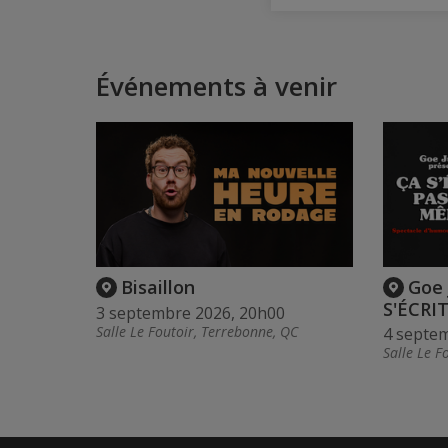
Événements à venir
Bisaillon
Goe 
S'ÉCRI
3 septembre 2026, 20h00
Salle Le Foutoir, Terrebonne, QC
4 septe
Salle Le F