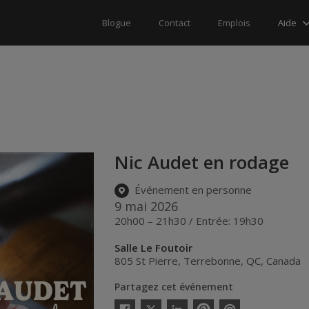
Aide
Blogue
Contact
Emplois
Nic Audet en rodage
Événement en personne
9 mai 2026
20h00 – 21h30 / Entrée: 19h30
Salle Le Foutoir
805 St Pierre
,
Terrebonne
,
QC
,
Canada
Partagez cet événement
Twitter