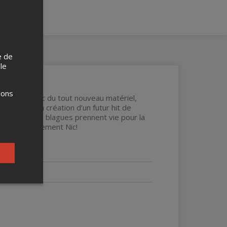
e de
 le
ions
ectacle, avec du tout nouveau matériel,
ssister à la création d’un futur hit de
giques où les blagues prennent vie pour la
ôle! Complètement Nic!