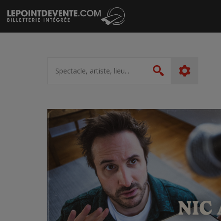
Passer
au
contenu
Spectacle,
artiste,
Rechercher
lieu...