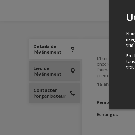
Ut
Nous
navi
traf
Détails de
l'événement
En c
L’humoriste au sty
tous
encore chaud, pas 
tro
Lieu de
l’humour. Venez vi
l'événement
première fois… pa
16 ans et +
Contacter
l'organisateur
Remboursement
Échanges