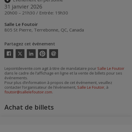
31 janvier 2026
20h00 – 21h30 / Entrée: 19h30
Salle Le Foutoir
805 St Pierre
,
Terrebonne
,
QC
,
Canada
Partagez cet événement
Twitter
Facebook
Linkedin
Pinterest
Envoyer
par
courriel
Lepointdevente.com agit à titre de mandataire pour
Salle Le Foutoir
dans le cadre de l’affichage en ligne et la vente de billets pour ses
événements.
Pour plus d’information à propos de cet événement, veuillez
contacter l’organisateur de l’événement,
Salle Le Foutoir
, à
foutoir@sallelefoutoir.com
.
Achat de billets