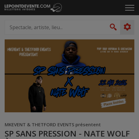
Passer
Cliq
au
pou
contenu
ouvr
Spectacle,
le
artiste,
Recher
men
lieu...
MKEVENT & THETFORD EVENTS présentent
SP SANS PRESSION - NATE WOLF