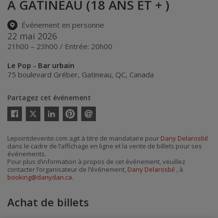
À GATINEAU (18 ANS ET + )
Événement en personne
22 mai 2026
21h00 – 23h00 / Entrée: 20h00
Le Pop - Bar urbain
75 boulevard Gréber
,
Gatineau
,
QC
,
Canada
Partagez cet événement
Twitter
Facebook
Linkedin
Pinterest
Envoyer
par
courriel
Lepointdevente.com agit à titre de mandataire pour
Dany Delarosbil
dans le cadre de l’affichage en ligne et la vente de billets pour ses
événements.
Pour plus d’information à propos de cet événement, veuillez
contacter l’organisateur de l’événement,
Dany Delarosbil
, à
booking@danydan.ca
.
Achat de billets