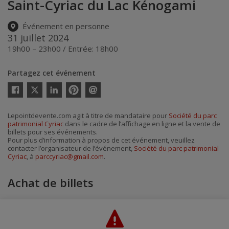
Saint-Cyriac du Lac Kénogami
Événement en personne
31 juillet 2024
19h00 – 23h00 / Entrée: 18h00
Partagez cet événement
Twitter
Facebook
Linkedin
Pinterest
Envoyer
par
courriel
Lepointdevente.com agit à titre de mandataire pour
Société du parc
patrimonial Cyriac
dans le cadre de l’affichage en ligne et la vente de
billets pour ses événements.
Pour plus d’information à propos de cet événement, veuillez
contacter l’organisateur de l’événement,
Société du parc patrimonial
Cyriac
, à
parccyriac@gmail.com
.
Achat de billets