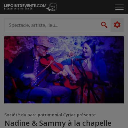
Passer
Cliq
au
pou
contenu
ouvr
Spectacle,
le
artiste,
Recher
men
lieu...
Société du parc patrimonial Cyriac présente
Nadine & Sammy à la chapelle