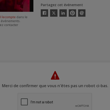
Partagez cet événement
Twitter
el lecompte
dans le
Facebook
Linkedin
Pinterest
Envoyer
es événements.
par
courriel
ez contacter
Merci de confirmer que vous n'êtes pas un robot ci-bas.