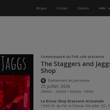
Aide
Blogue
Contact
Emplois
Communauté du folk sale présente
The Staggers and Jaggs
Shop
Événement en personne
25 juillet 2026
20h00 – 23h00 / Entrée: 19h00
La Broue Shop Brasserie Artisanale
1950 Ch. du Fer-à-Cheval
,
Ste-Julie
,
QC
,