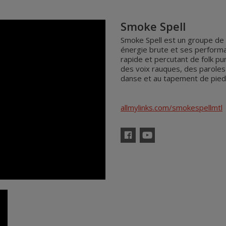
Smoke Spell
Smoke Spell est un groupe de 
énergie brute et ses perform
rapide et percutant de folk pun
des voix rauques, des paroles d
danse et au tapement de pied
allmylinks.com/smokespellmtl
Facebook
YouTube