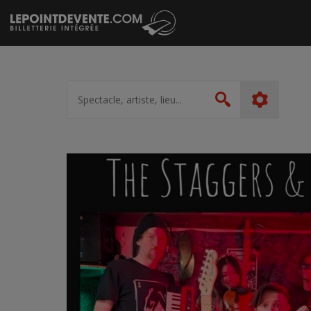
Passer
au
contenu
Spectacle,
artiste,
Rechercher
lieu...