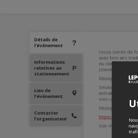
Détails de
l'événement
rosse soirée de F
avec brio airs tra
Informations
du clavecin. Le g
relatives au
(claviers et chant
stationnement
Musique | Bandc
Smoke Spell est u
Lieu de
entraînantes.Ils p
l'événement
voix rauques, des 
Ut
Musique | Smoke 
Contacter
https://allmylinks
l'organisateur
Nous
navi
Voir moins
traf