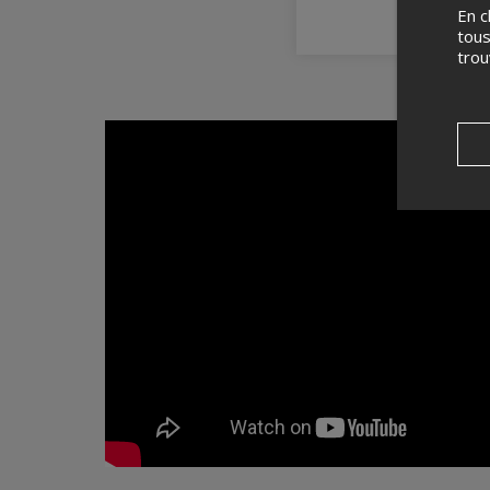
En c
tous
tro