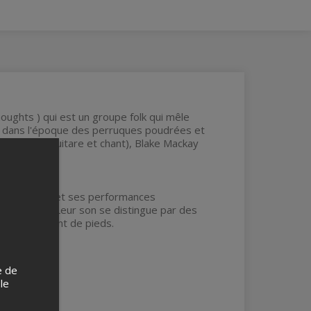
ghts ) qui est un groupe folk qui mêle
ité dans l'époque des perruques poudrées et
 Shynkar (guitare et chant), Blake Mackay
nergie brute et ses performances
ck et blues. Leur son se distingue par des
 et au tapement de pieds.
e de
 le