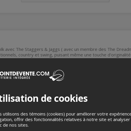
olk avec The Staggers & Jaggs ( avec un membre des The Dreadnou
ditionnels, country et swing, puisant même une touche d'original
roupe est composé de Sabrina Robson (chant et harmonica), Conrad
) et Melissa Walker (contrebasse).
amp
https://share.google/J6jfAVkYr5Jdtyh4B
n groupe de dirty folk/punk basé à Montréal, reconnu pour son é
roposent un mélange rapide et percutant de folk punk, country, ro
paroles directes, une esthétique "folk sale" qui invite à la danse
ilisation de cookies
Spell
.com/smokespellmtl
 utilisons des témoins (cookies) pour améliorer votre expérienc
gation, offrir des fonctionnalités relatives à notre site et analyser
ic de nos sites.