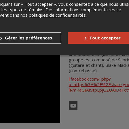
liquant sur « Tout accepter », vous consentez à ce que nous utilis
 les types de témoins. Des informations complémentaires se
uvent dans nos
politiques de confidentialités
.
The Staggers & Jag
Gérer les préférences
Tout accepter
The Staggers & Jaggs ( avec 
groupe folk qui mêle avec brio
une touche d'originalité dans 
groupe est composé de Sabrin
(guitare et chant), Blake Macka
(contrebasse).
l.facebook.com/l.php?
u=https%3A%2F%2Fshare.go
YouTube