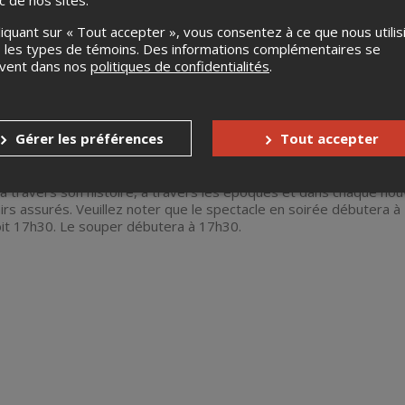
ic de nos sites.
liquant sur « Tout accepter », vous consentez à ce que nous utilis
 les types de témoins. Des informations complémentaires se
uvent dans nos
politiques de confidentialités
.
Gérer les préférences
Tout accepter
acontant l'histoire de Gino Camaro qui achètera sa première voit
 à travers son histoire, à travers les époques et dans chaque nouv
irs assurés. Veuillez noter que le spectacle en soirée débutera à 1
oit 17h30. Le souper débutera à 17h30.