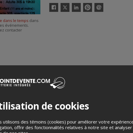
Twitter
Facebook
Linkedin
Pinterest
Envoyer
par
e dans le temps
dans
courriel
r ses événements.
ez contacter
ilisation de cookies
Merci de confirmer que vous n'êtes pas un robot ci-bas.
 utilisons des témoins (cookies) pour améliorer votre expérienc
gation, offrir des fonctionnalités relatives à notre site et analyser