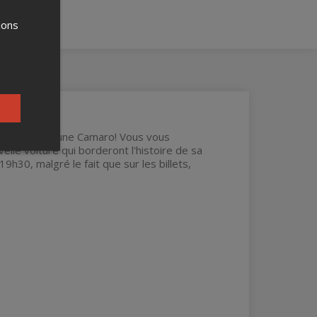
ions
ure en 1967, une Camaro! Vous vous
elle voiture qui borderont l'histoire de sa
9h30, malgré le fait que sur les billets,