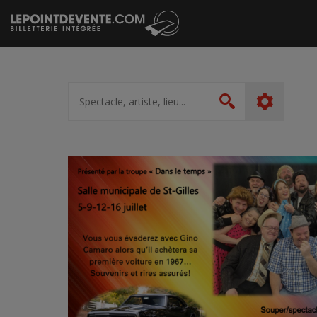
Passer
au
contenu
Spectacle,
artiste,
Rechercher
lieu...