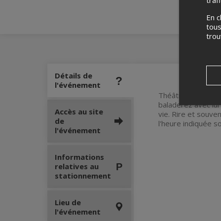
traf
En c
tous
tro
Détails de
l'événement
Théâtre musical r
baladerez avec lui
Accès au site
vie. Rire et souven
de
l'heure indiquée s
l'événement
Informations
relatives au
stationnement
Lieu de
l'événement