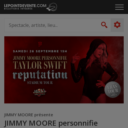
Passer
Cliq
au
pou
contenu
ouvr
Spectacle,
le
artiste,
Recher
men
lieu...
JIMMY MOORE présente
JIMMY MOORE personnifie