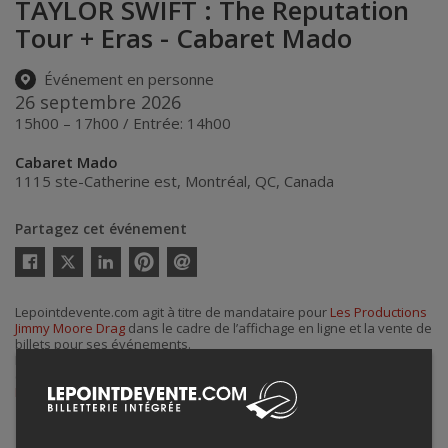
TAYLOR SWIFT : The Reputation
Tour + Eras - Cabaret Mado
Événement en personne
26 septembre 2026
15h00 – 17h00 / Entrée: 14h00
Cabaret Mado
1115 ste-Catherine est
,
Montréal
,
QC
,
Canada
Partagez cet événement
Twitter
Facebook
Linkedin
Pinterest
Envoyer
par
courriel
Lepointdevente.com agit à titre de mandataire pour
Les Productions
Jimmy Moore Drag
dans le cadre de l’affichage en ligne et la vente de
billets pour ses événements.
Pour plus d’information à propos de cet événement, veuillez
contacter l’organisateur de l’événement,
Les Productions Jimmy
Moore Drag
, à
info@jimmymoore.ca
.
Achat de billets