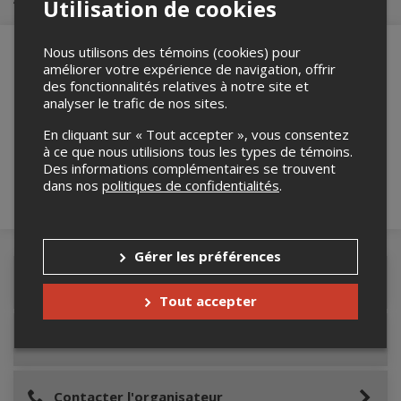
Utilisation de cookies
Nous utilisons des témoins (cookies) pour
améliorer votre expérience de navigation, offrir
des fonctionnalités relatives à notre site et
Merci de confirmer que vous n'êtes pas un
analyser le trafic de nos sites.
robot ci-bas.
En cliquant sur « Tout accepter », vous consentez
à ce que nous utilisions tous les types de témoins.
Des informations complémentaires se trouvent
dans nos
politiques de confidentialités
.
Gérer les préférences
Détails de l'événement
Tout accepter
Lieu de l'événement
Contacter l'organisateur