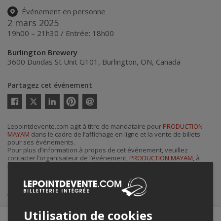
Événement en personne
2 mars 2025
19h00 – 21h30 / Entrée: 18h00
Burlington Brewery
3600 Dundas St Unit G101
,
Burlington
,
ON
,
Canada
Partagez cet événement
Twitter
Facebook
Linkedin
Pinterest
Envoyer
par
courriel
Lepointdevente.com agit à titre de mandataire pour
PRODUCTION
MAYAM
dans le cadre de l’affichage en ligne et la vente de billets
pour ses événements.
Pour plus d’information à propos de cet événement, veuillez
contacter l’organisateur de l’événement,
PRODUCTION MAYAM
, à
mayamproducciones@gmail.com
.
Achat de billets
Utilisation de cookies