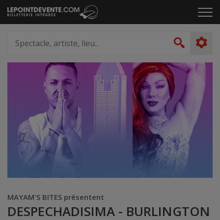
Passer
Cliq
au
pou
contenu
ouvr
Spectacle,
le
artiste,
Recher
men
lieu...
MAYAM'S BITES présentent
DESPECHADISIMA - BURLINGTON