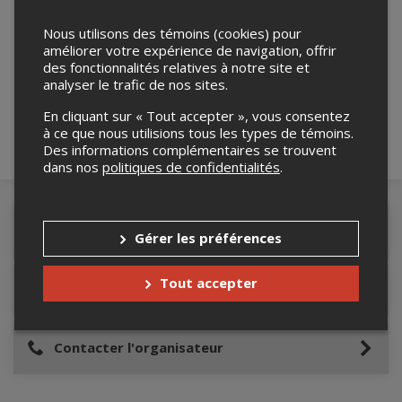
Nous utilisons des témoins (cookies) pour
Merci de confirmer que vous n'êtes pas un
améliorer votre expérience de navigation, offrir
robot ci-bas.
des fonctionnalités relatives à notre site et
analyser le trafic de nos sites.
En cliquant sur « Tout accepter », vous consentez
à ce que nous utilisions tous les types de témoins.
Des informations complémentaires se trouvent
dans nos
politiques de confidentialités
.
Détails de l'événement
Gérer les préférences
Tout accepter
Lieu de l'événement
Contacter l'organisateur