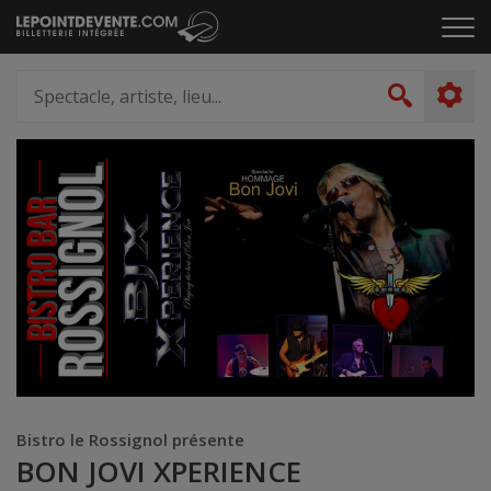
Passer
Cliq
au
pou
contenu
ouvr
Spectacle,
le
artiste,
Recher
men
lieu...
Bistro le Rossignol présente
BON JOVI XPERIENCE