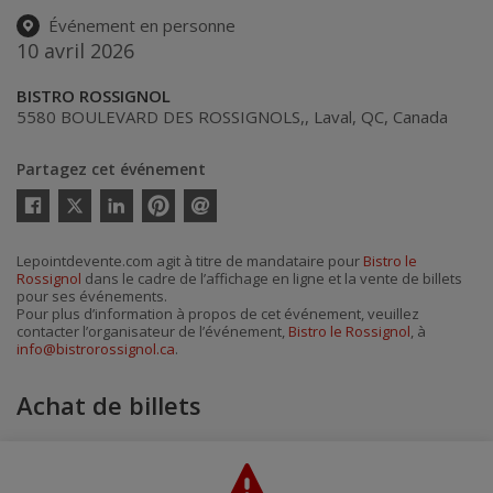
Événement en personne
10 avril 2026
BISTRO ROSSIGNOL
5580 BOULEVARD DES ROSSIGNOLS,
,
Laval
,
QC
,
Canada
Partagez cet événement
Twitter
Facebook
Linkedin
Pinterest
Envoyer
par
courriel
Lepointdevente.com agit à titre de mandataire pour
Bistro le
Rossignol
dans le cadre de l’affichage en ligne et la vente de billets
pour ses événements.
Pour plus d’information à propos de cet événement, veuillez
contacter l’organisateur de l’événement,
Bistro le Rossignol
, à
info@bistrorossignol.ca
.
Achat de billets