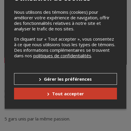
Nous utilisons des témoins (cookies) pour
améliorer votre expérience de navigation, offrir
des fonctionnalités relatives à notre site et
analyser le trafic de nos sites.
En cliquant sur « Tout accepter », vous consentez
à ce que nous utilisions tous les types de témoins.
Des informations complémentaires se trouvent
dans nos
politiques de confidentialités
.
BON JOVI XPERIENCE
Gérer les préférences
Le mandat de l'hommage Bon Jovi Xperience est de
rendre votre soirée inoubliable et de reproduire dans les
Tout accepter
moindres détails le son, l'énergie et la complicité sur
scène de la troupe originaire du New Jersey.
5 gars unis par la même passion.