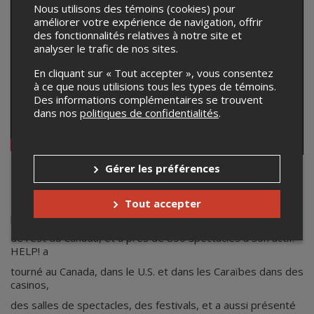
Nous utilisons des témoins (cookies) pour
améliorer votre expérience de navigation, offrir
des fonctionnalités relatives à notre site et
analyser le trafic de nos sites.
En cliquant sur « Tout accepter », vous consentez
à ce que nous utilisions tous les types de témoins.
Des informations complémentaires se trouvent
dans nos
politiques de confidentialités
.
Gérer les préférences
Help ! Hommage aux Beatles
Tout accepter
HELP! - fondé en 1999, le groupe hommage aux Beatles le
plus populaire
de l’est du Canada, et a près de 850 spectacles à son actif!
HELP! a
tourné au Canada, dans le U.S. et dans les Caraïbes dans des
casinos,
des salles de spectacles, des festivals, et a aussi présenté