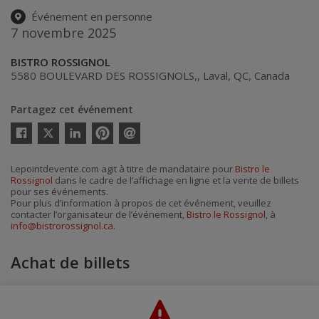
Événement en personne
7 novembre 2025
BISTRO ROSSIGNOL
5580 BOULEVARD DES ROSSIGNOLS,
,
Laval
,
QC
,
Canada
Partagez cet événement
Twitter
Facebook
Linkedin
Pinterest
Envoyer
par
courriel
Lepointdevente.com agit à titre de mandataire pour
Bistro le
Rossignol
dans le cadre de l’affichage en ligne et la vente de billets
pour ses événements.
Pour plus d’information à propos de cet événement, veuillez
contacter l’organisateur de l’événement,
Bistro le Rossignol
, à
info@bistrorossignol.ca
.
Achat de billets