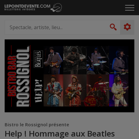
Passer
Cliq
au
pou
contenu
ouvr
Spectacle,
le
artiste,
Recher
men
lieu...
Bistro le Rossignol présente
Help ! Hommage aux Beatles