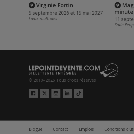
Virginie Fortin
Maga
minute
5 septembre 2026 et 15 mai 2027
Lieux multiples
11 sept
Salle Fenp
© 2010–2026 Tous droits réservés
Twitter
Tiktok
Facebook
Instagram
LinkedIn
Blogue
Contact
Emplois
Conditions d'uti