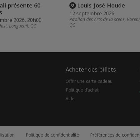
li présente 60
Louis-José Houde
s
12 septembre 2026
Pavillon des Arts de la scène, Varen
embre 2026, 20h00
QC
last, Longueuil, QC
Acheter des billets
Offrir une carte-cadeau
Politique d’achat
Aide
lisation
Politique de confidentialité
Préférences de confident