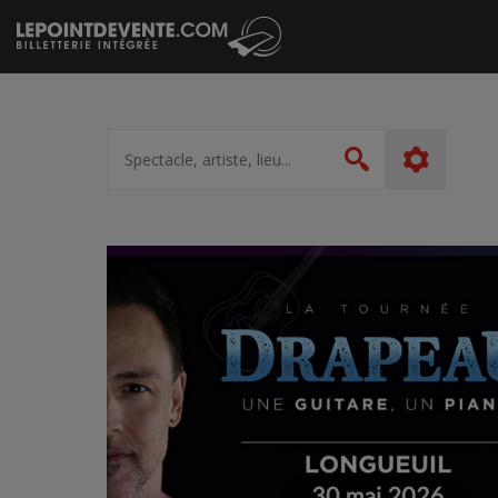
Passer
au
contenu
Spectacle,
artiste,
Rechercher
lieu...