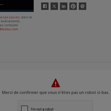
Twitter
Facebook
Linkedin
Pinterest
Envoyer
par
e Les Lou inc.
dans le
courriel
es événements.
ez contacter
@leslou.com
.
Merci de confirmer que vous n'êtes pas un robot ci-bas.