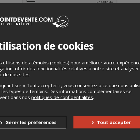
ilisation de cookies
AU, une guitare, un piano
représente un retour aux sources pour
 utilisons des témoins (cookies) pour améliorer votre expérienc
ite ses racines musicales avec une approche folk-pop plus organi
gation, offrir des fonctionnalités relatives à notre site et analyser
ic de nos sites.
r à tour à la guitare, au piano ou à l’harmonica, Étienne y dévoile
 artistique qui a fait son succès.
liquant sur « Tout accepter », vous consentez à ce que nous utilis
n lumière les nouvelles compositions de son 10e album en carrièr
 les types de témoins. Des informations complémentaires se
arrière – dont plusieurs ont atteint le numéro 1 des palmarès ra
uvent dans nos
politiques de confidentialités
.
n retour attendu. Un spectacle à ne pas manquer.
Gérer les préférences
Tout accepter
s
Aucun remboursement
Aucun échange