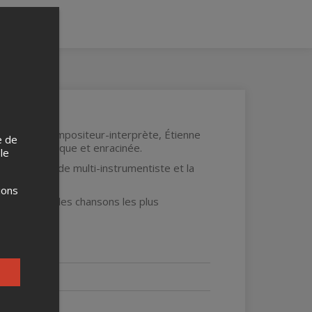
 l’auteur-compositeur-interprète, Étienne
e de
que, authentique et enracinée.
 le
 ses talents de multi-instrumentiste et la
ions
e ainsi que les chansons les plus
dio.