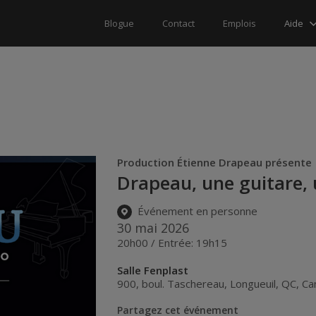
Aide
Blogue
Contact
Emplois
Production Étienne Drapeau présente
Drapeau, une guitare,
Événement en personne
30 mai 2026
20h00 / Entrée: 19h15
Salle Fenplast
900, boul. Taschereau
,
Longueuil
,
QC
,
Ca
Partagez cet événement