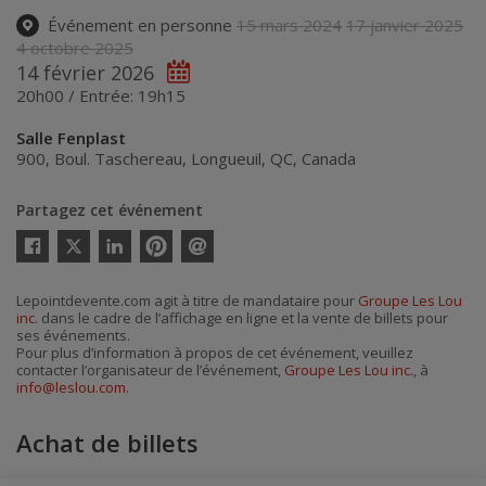
Événement en personne
15 mars 2024
17 janvier 2025
4 octobre 2025
14 février 2026
20h00 / Entrée: 19h15
Salle Fenplast
900, Boul. Taschereau
,
Longueuil
,
QC
,
Canada
Partagez cet événement
Twitter
Facebook
Linkedin
Pinterest
Envoyer
par
courriel
Lepointdevente.com agit à titre de mandataire pour
Groupe Les Lou
inc.
dans le cadre de l’affichage en ligne et la vente de billets pour
ses événements.
Pour plus d’information à propos de cet événement, veuillez
contacter l’organisateur de l’événement,
Groupe Les Lou inc.
, à
info@leslou.com
.
Achat de billets