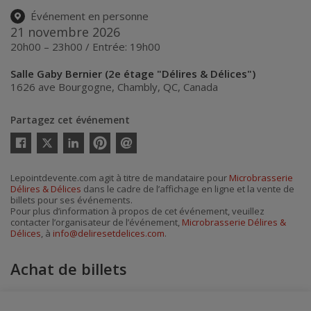
Événement en personne
21 novembre 2026
20h00 – 23h00 / Entrée: 19h00
Salle Gaby Bernier (2e étage "Délires & Délices")
1626 ave Bourgogne
,
Chambly
,
QC
,
Canada
Partagez cet événement
Twitter
Facebook
Linkedin
Pinterest
Envoyer
par
courriel
Lepointdevente.com agit à titre de mandataire pour
Microbrasserie
Délires & Délices
dans le cadre de l’affichage en ligne et la vente de
billets pour ses événements.
Pour plus d’information à propos de cet événement, veuillez
contacter l’organisateur de l’événement,
Microbrasserie Délires &
Délices
, à
info@deliresetdelices.com
.
Achat de billets