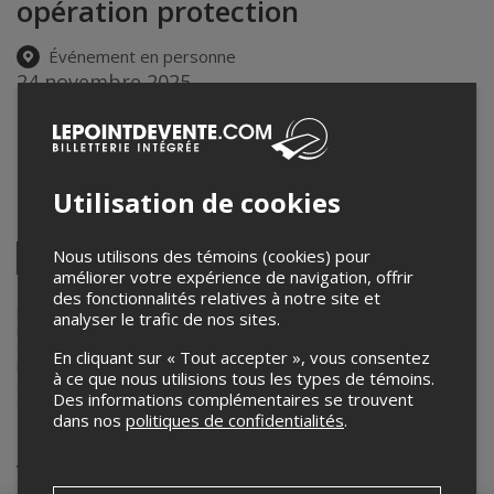
opération protection
Événement en personne
24 novembre 2025
19h00 – 21h00 / Entrée: 18h30
Centre culturel et communautaire Thérèse-De Blainville
120 Bd du Séminaire
,
Sainte-Thérèse
,
QC
,
Canada
Utilisation de cookies
Partagez cet événement
Twitter
Nous utilisons des témoins (cookies) pour
améliorer votre expérience de navigation, offrir
Facebook
Linkedin
Pinterest
Envoyer
des fonctionnalités relatives à notre site et
par
courriel
Lepointdevente.com agit à titre de mandataire pour
analyser le trafic de nos sites.
Francoischarron.com
dans le cadre de l’affichage en ligne et la vente
de billets pour ses événements.
En cliquant sur « Tout accepter », vous consentez
Pour plus d’information à propos de cet événement, veuillez
à ce que nous utilisions tous les types de témoins.
contacter l’organisateur de l’événement,
Francoischarron.com
, à
Des informations complémentaires se trouvent
conference@francoischarron.com
.
dans nos
politiques de confidentialités
.
Achat de billets