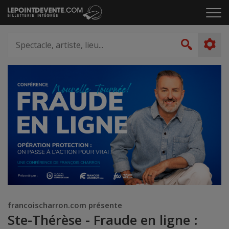
Passer
Cliq
au
pou
contenu
ouvr
Spectacle,
le
artiste,
Recher
men
lieu...
francoischarron.com présente
Ste-Thérèse - Fraude en ligne :