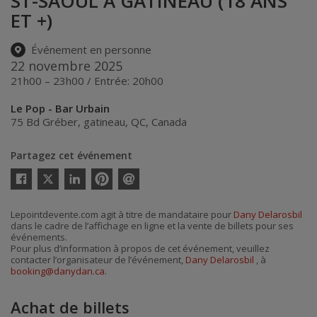
ST-SAOUL À GATINEAU (18 ANS
ET +)
Événement en personne
22 novembre 2025
21h00 – 23h00 / Entrée: 20h00
Le Pop - Bar Urbain
75 Bd Gréber
,
gatineau
,
QC
,
Canada
Partagez cet événement
Twitter
Facebook
Linkedin
Pinterest
Envoyer
par
courriel
Lepointdevente.com agit à titre de mandataire pour
Dany Delarosbil
dans le cadre de l’affichage en ligne et la vente de billets pour ses
événements.
Pour plus d’information à propos de cet événement, veuillez
contacter l’organisateur de l’événement,
Dany Delarosbil
, à
booking@danydan.ca
.
Achat de billets