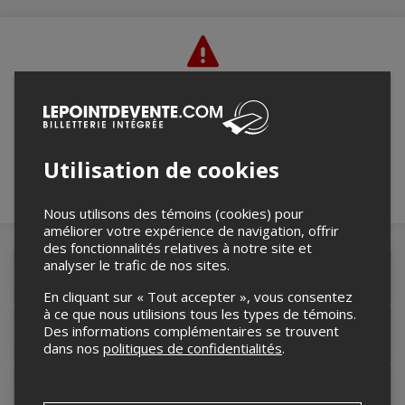
Merci de confirmer que vous n'êtes pas un
robot ci-bas.
Utilisation de cookies
Nous utilisons des témoins (cookies) pour
améliorer votre expérience de navigation, offrir
des fonctionnalités relatives à notre site et
analyser le trafic de nos sites.
Détails de l'événement
En cliquant sur « Tout accepter », vous consentez
à ce que nous utilisions tous les types de témoins.
Des informations complémentaires se trouvent
Lieu de l'événement
dans nos
politiques de confidentialités
.
Contacter l'organisateur