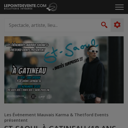
Passer
Cliq
au
pou
contenu
ouvr
Spectacle,
le
artiste,
Recher
men
lieu...
Les Événement Mauvais Karma & Thetford Events
présentent