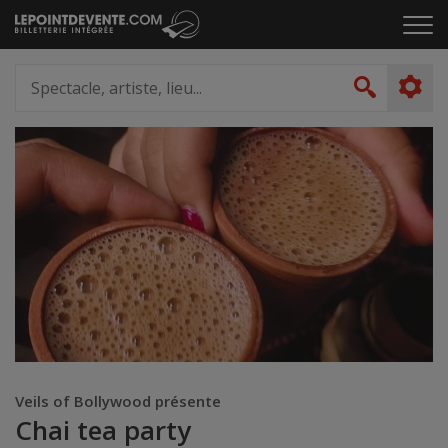
Passer
Cliq
au
pou
contenu
ouvr
Spectacle,
le
artiste,
Recher
men
lieu...
Veils of Bollywood présente
Chai tea party