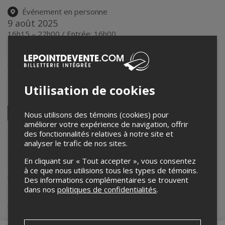
Événement en personne
9 août 2025
16h15 – 22h00 / Entrée: 16h00
Salon de Thé CHAÏ Tea Lounge
3506 Park Ave, Montreal, Quebec H2X 2H7
,
montreal
,
QC
,
Canada
Utilisation de cookies
Partagez cet événement
Twitter
Nous utilisons des témoins (cookies) pour
améliorer votre expérience de navigation, offrir
Facebook
Linkedin
Pinterest
Envoyer
par
des fonctionnalités relatives à notre site et
courriel
Lepointdevente.com agit à titre de mandataire pour
Veils of
analyser le trafic de nos sites.
Bollywood
dans le cadre de l’affichage en ligne et la vente de billets
pour ses événements.
En cliquant sur « Tout accepter », vous consentez
Pour plus d’information à propos de cet événement, veuillez
à ce que nous utilisions tous les types de témoins.
contacter l’organisateur de l’événement,
Veils of Bollywood
, à
veilsofbollywood@gmail.com
.
Des informations complémentaires se trouvent
dans nos
politiques de confidentialités
.
Achat de billets