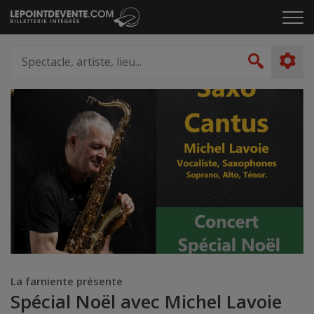
Passer
Cliq
au
pou
contenu
ouvr
Spectacle,
le
artiste,
Recher
men
lieu...
La farniente présente
Spécial Noël avec Michel Lavoie