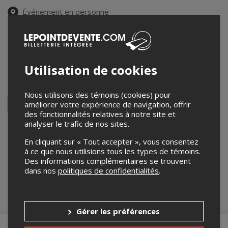
Événement en personne
12 décembre 2025
19h00 – 23h00 / Entrée: 17h30
La Farniente
81 Notre Dame Est
,
Victoriaville
,
QC
,
Canada
Utilisation de cookies
Partagez cet événement
Nous utilisons des témoins (cookies) pour
Twitter
améliorer votre expérience de navigation, offrir
des fonctionnalités relatives à notre site et
Facebook
Linkedin
Pinterest
Envoyer
par
analyser le trafic de nos sites.
courriel
Lepointdevente.com agit à titre de mandataire pour
La farniente
dans le cadre de l’affichage en ligne et la vente de billets pour ses
En cliquant sur « Tout accepter », vous consentez
événements.
à ce que nous utilisions tous les types de témoins.
Pour plus d’information à propos de cet événement, veuillez
Des informations complémentaires se trouvent
contacter l’organisateur de l’événement,
La farniente
, à
dans nos
politiques de confidentialités
.
info@cafefarniente.com
.
Achat de billets
Gérer les préférences