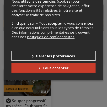
Nous utilisons des témoins (cookies) pour
améliorer votre expérience de navigation, offrir
des fonctionnalités relatives à notre site et
analyser le trafic de nos sites.
En cliquant sur « Tout accepter », vous consentez
à ce que nous utilisions tous les types de témoins.
Des informations complémentaires se trouvent
Souper progressif
Souper progressif
dans nos
politiques de confidentialités
.
mystère : Faubourg St-
mystère : Saint-Roch
Jean
22 août 2026, 16h00
Quartier Saint-Roch,
15 août 2026, 16h00
Québec, QC
Gérer les préférences
Faubourg St-Jean,
Souper
Soupe
Ajouter
Ajou
Québec, QC
au
au
progressif
progre
panier
pani
Tout accepter
mystère
mystè
:
:
Faubourg
Saint-
St-
Roch
Jean
Souper progressif
mystère : Faubourg St-