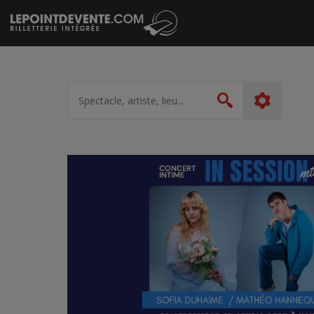
Passer
au
contenu
Spectacle,
artiste,
Rechercher
lieu...