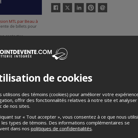
Twitter
Facebook
Linkedin
Pinterest
Envoyer
par
ssion MTL par Beau à
courriel
vente de billets pour
ez contacter
Voir Production
, à
ilisation de cookies
 utilisons des témoins (cookies) pour améliorer votre expérienc
gation, offrir des fonctionnalités relatives à notre site et analyser
ic de nos sites.
Merci de confirmer que vous n'êtes pas un robot ci-bas.
liquant sur « Tout accepter », vous consentez à ce que nous utilis
 les types de témoins. Des informations complémentaires se
uvent dans nos
politiques de confidentialités
.