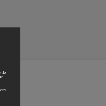
e de
 le
ions