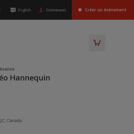
Connexion
English
Créer un événement
résente
éo Hannequin
QC
,
Canada