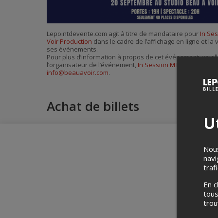
Lepointdevente.com agit à titre de mandataire pour
In Se
Voir Production
dans le cadre de l’affichage en ligne et la 
ses événements.
Pour plus d’information à propos de cet événement, veuill
l’organisateur de l’événement,
In Session MTL par Beau à 
info@beauavoir.com
.
Achat de billets
Ut
Nous
navi
traf
En c
tous
tro