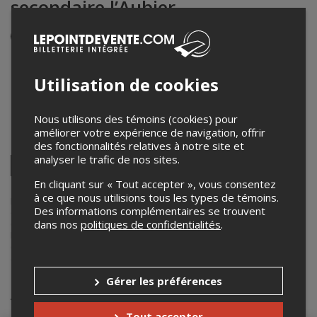
secondaire l’Aubier
Événement en personne
21 janvier 2025
19h00 – 20h00 / Entrée: 18h45
Utilisation de cookies
École secondaire l’Aubier
1020 Chemin du Sault
,
St-Romuald
,
QC
,
Canada
Nous utilisons des témoins (cookies) pour
améliorer votre expérience de navigation, offrir
Partagez cet événement
des fonctionnalités relatives à notre site et
analyser le trafic de nos sites.
Twitter
Facebook
Linkedin
Pinterest
Envoyer
En cliquant sur « Tout accepter », vous consentez
par
à ce que nous utilisions tous les types de témoins.
courriel
Lepointdevente.com agit à titre de mandataire pour
Annabelle Audet
Des informations complémentaires se trouvent
dans le cadre de l’affichage en ligne et la vente de billets pour ses
dans nos
politiques de confidentialités
.
événements.
Pour plus d’information à propos de cet événement, veuillez
contacter l’organisateur de l’événement,
Annabelle Audet
, à
audeta11@cssdn.gouv.qc.ca
.
Gérer les préférences
Achat de billets
Tout accepter