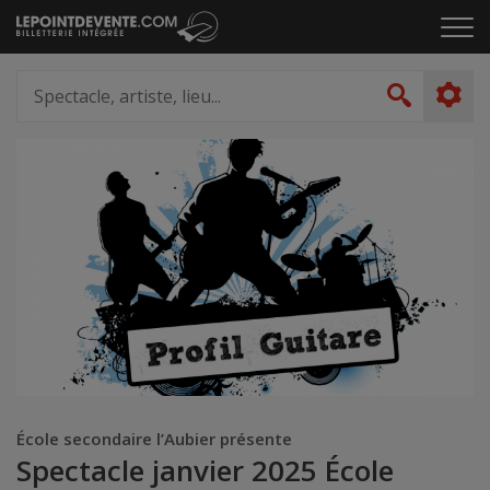
Passer
Cliq
au
pou
contenu
ouvr
Spectacle,
le
artiste,
Recher
men
lieu...
École secondaire l’Aubier présente
Spectacle janvier 2025 École