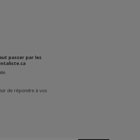
aut passer par les
liste.ca​​​
ale.
isir de répondre à vos