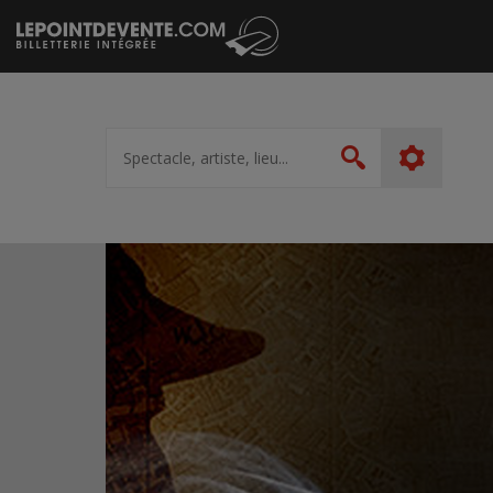
Passer
au
contenu
Spectacle,
artiste,
Rechercher
lieu...