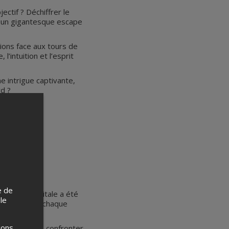
ectif ? Déchiffrer le
me un gigantesque escape
tions face aux tours de
’intuition et l’esprit
e intrigue captivante,
rd ?
e de
ortance capitale a été
 le
n mystère où chaque
ions
 les indices, confronter