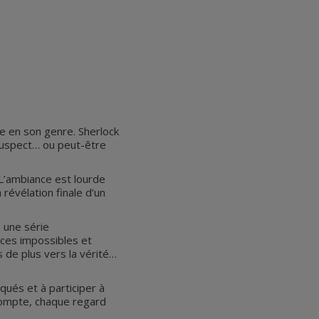
e en son genre. Sherlock
 suspect… ou peut-être
 L’ambiance est lourde
 révélation finale d’un
 une série
nces impossibles et
 de plus vers la vérité…
qués et à participer à
 compte, chaque regard