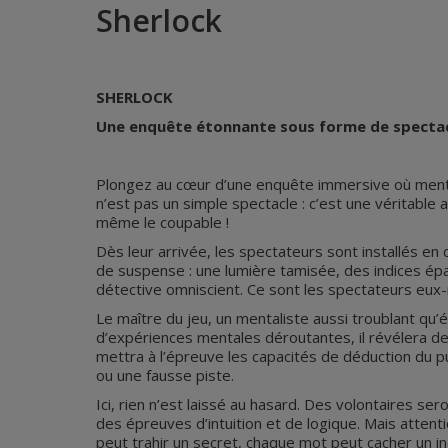
Sherlock
SHERLOCK
Une enquête étonnante sous forme de spectacl
Plongez au cœur d’une enquête immersive où mental
n’est pas un simple spectacle : c’est une véritable
même le coupable !
Dès leur arrivée, les spectateurs sont installés e
de suspense : une lumière tamisée, des indices éparp
détective omniscient. Ce sont les spectateurs eu
Le maître du jeu, un mentaliste aussi troublant qu
d’expériences mentales déroutantes, il révélera d
mettra à l’épreuve les capacités de déduction du p
ou une fausse piste.
Ici, rien n’est laissé au hasard. Des volontaires 
des épreuves d’intuition et de logique. Mais atten
peut trahir un secret, chaque mot peut cacher un ind