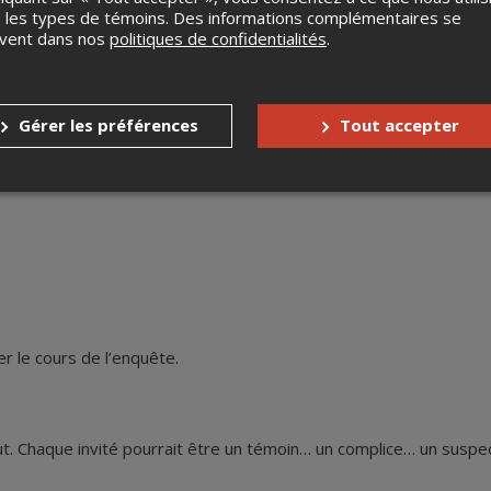
 les types de témoins. Des informations complémentaires se
 Mais prenez garde : la solution ne se trouve pas uniquement dan
uvent dans nos
politiques de confidentialités
.
étective-mentaliste parviendra à extirper de votre esprit.
ierre Hamon mènera l’enquête avec une précision redoutable, une 
ctive de Baker Street. Chaque détail deviendra une piste, chaque
on approche méthodique, brillante et teintée de mentalisme, il re
Gérer les préférences
Tout accepter
n déjouant les fausses pistes et en révélant les secrets enfouis.
oublantes :
er le cours de l’enquête.
aut. Chaque invité pourrait être un témoin… un complice… un susp