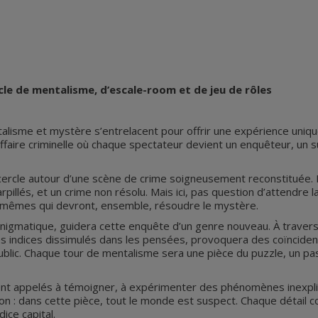
e de mentalisme, d’escale-room et de jeu de rôles
isme et mystère s’entrelacent pour offrir une expérience uniqu
 affaire criminelle où chaque spectateur devient un enquêteur, un
n cercle autour d’une scène de crime soigneusement reconstituée.
illés, et un crime non résolu. Mais ici, pas question d’attendre la
x-mêmes qui devront, ensemble, résoudre le mystère.
’énigmatique, guidera cette enquête d’un genre nouveau. À travers
es indices dissimulés dans les pensées, provoquera des coïncide
ublic. Chaque tour de mentalisme sera une pièce du puzzle, un pas
seront appelés à témoigner, à expérimenter des phénomènes inexpli
tion : dans cette pièce, tout le monde est suspect. Chaque détail
ice capital.