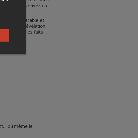
s ce que vous savez ou
logique implacable et
 geste une révélation,
constituera les faits
ect… ou même le