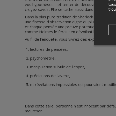
tous
vos hypothèses… et tenter de découvrir la vérité.
tro
croyez savoir. Elle se cache aussi dans ce que le d
Dans la plus pure tradition de Sherlock Holmes, P
une finesse d’observation digne du plus grand déte
et chaque pensée une preuve potentielle. Grâce à s
comme Holmes le ferait : en dévoilant l’invisible, e
Au fil de l’enquête, vous vivrez des expériences tr
lectures de pensées,
psychométrie,
manipulation subtile de l’esprit,
prédictions de l’avenir,
et révélations impossibles qui pourraient modifi
Dans cette salle, personne n’est innocent par déf
meurtrier.