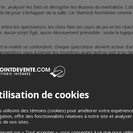
r, analyser les faits et décrypter les illusions du mentaliste. L’obj
r la clé pour s’échapper de la salle. Car Sherlock fonctionne com
entre les spectateurs, les choix faits en cours de jeu et les réac
Aucun script figé, aucun dénouement prévisible : seule la logique, l
 et la réalité se confondent. Chaque spectateur devient acteur d’un
 Parviendrez-vous à percer les mystères avant qu’il ne soit trop ta
surtout, ne vous laissez pas manipuler.
ilisation de cookies
 utilisons des témoins (cookies) pour améliorer votre expérienc
 directement sur une scène de crime où un personnage d’une imp
gation, offrir des fonctionnalités relatives à notre site et analyser
spectateurs : vous devenez les enquêteurs, plongés au cœur d’u
ic de nos sites.
liquant sur « Tout accepter », vous consentez à ce que nous utilis
entielles. Vous aurez ensuite 90 minutes pour collaborer, analyser