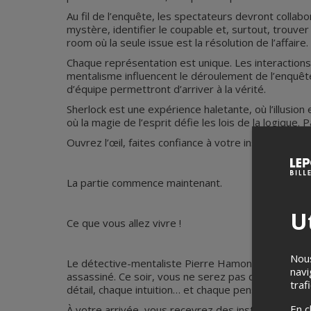
Au fil de l’enquête, les spectateurs devront collabore
mystère, identifier le coupable et, surtout, trouve
room où la seule issue est la résolution de l’affaire.
Chaque représentation est unique. Les interactions 
mentalisme influencent le déroulement de l’enquête. 
d’équipe permettront d’arriver à la vérité.
Sherlock est une expérience haletante, où l’illusion
où la magie de l’esprit défie les lois de la logique.
Ouvrez l’œil, faites confiance à votre instinct… et 
La partie commence maintenant.
Ut
Ce que vous allez vivre !
Nous
Le détective-mentaliste Pierre Hamon vous convie
navi
assassiné. Ce soir, vous ne serez pas de simples 
traf
détail, chaque intuition… et chaque pensée compte.
En c
À votre arrivée, vous recevrez des instructions ess