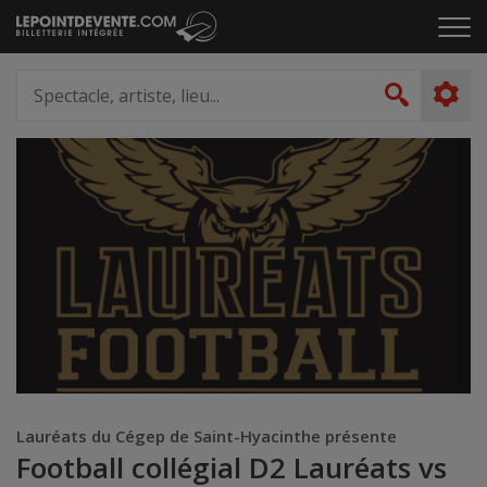
Passer
Cliq
au
pou
contenu
ouvr
Spectacle,
le
artiste,
Recher
men
lieu...
Lauréats du Cégep de Saint-Hyacinthe présente
Football collégial D2 Lauréats vs