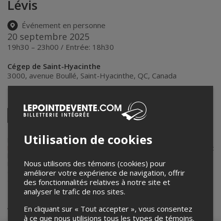
Lévis
Événement en personne
20 septembre 2025
19h30 – 23h00 / Entrée: 18h30
Cégep de Saint-Hyacinthe
3000, avenue Boullé
,
Saint-Hyacinthe
,
QC
,
Canada
Partagez cet événement
Twitter
Facebook
Linkedin
Pinterest
Envoyer
par
Utilisation de cookies
courriel
Lepointdevente.com agit à titre de mandataire pour
Cégep de Saint-
Hyacinthe-affaires étudiantes
dans le cadre de l’affichage en ligne et
la vente de billets pour ses événements.
Nous utilisons des témoins (cookies) pour
Pour plus d’information à propos de cet événement, veuillez
contacter l’organisateur de l’événement,
Cégep de Saint-Hyacinthe-
améliorer votre expérience de navigation, offrir
affaires étudiantes
, à
coordo_affaires_etudiantes@cegepsth.qc.ca
.
des fonctionnalités relatives à notre site et
analyser le trafic de nos sites.
Achat de billets
En cliquant sur « Tout accepter », vous consentez
à ce que nous utilisions tous les types de témoins.