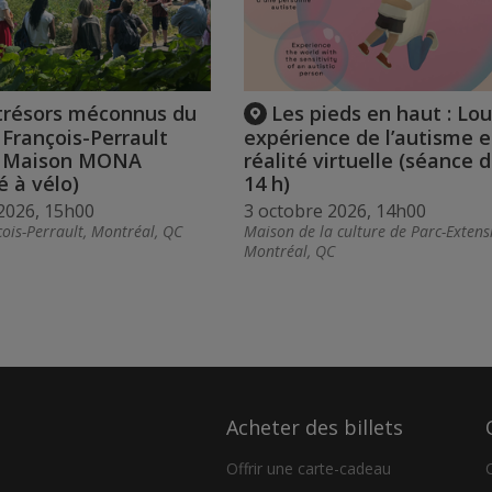
trésors méconnus du
Les pieds en haut : Lou
t François-Perrault
expérience de l’autisme 
a Maison MONA
réalité virtuelle (séance 
é à vélo)
14 h)
2026, 15h00
3 octobre 2026, 14h00
ois-Perrault, Montréal, QC
Maison de la culture de Parc-Extens
Montréal, QC
Acheter des billets
Offrir une carte-cadeau