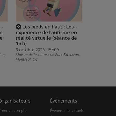
 -
Les pieds en haut : Lou -
en
expérience de l’autisme en
de
réalité virtuelle (séance de
15 h)
3 octobre 2026, 15h00
ion,
Maison de la culture de Parc-Extension,
Montréal, QC
Organisateurs
Événements
Créer un compte
Événements virtuels