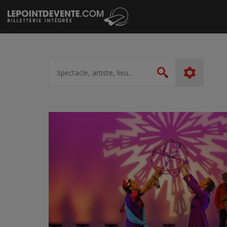
Passer
au
contenu
Spectacle,
artiste,
Rechercher
lieu...