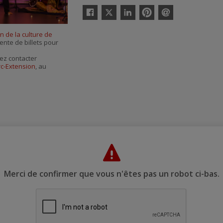
Twitter
Facebook
Linkedin
Pinterest
Envoyer
par
n de la culture de
courriel
vente de billets pour
ez contacter
rc-Extension
, au
Merci de confirmer que vous n'êtes pas un robot ci-bas.