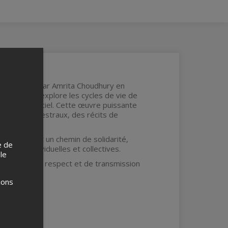
lingue, créé par Amrita Choudhury en
phiques, il explore les cycles de vie de
a Femme du ciel. Cette œuvre puissante
savoirs ancestraux, des récits de
omphe, traçant un chemin de solidarité,
e de
istoires individuelles et collectives.
 le
rconnexion, de respect et de transmission
ions