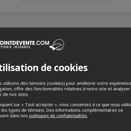
orer nos Histoires
est un spectacle de danse interculturel et multi
 l’artiste autochtone Barbara Diabo. À travers cinq pièces chorégra
oles de la Terre-Mère, incarnant les énergies de Shakti et de l
ilisation de cookies
t musiques indiennes et autochtones pour mettre en lumière des 
 réalités des communautés marginalisées.
e la résilience féminine à travers les épreuves, la joie, et le tri
 utilisons des témoins (cookies) pour améliorer votre expérienc
. Il invite le public à un voyage sincère et spirituel, honorant les h
gation, offrir des fonctionnalités relatives à notre site et analyser
 Dance Creations, ce projet artistique incarne les valeurs d’inte
ic de nos sites.
liquant sur « Tout accepter », vous consentez à ce que nous utilis
 les types de témoins. Des informations complémentaires se
uvent dans nos
politiques de confidentialités
.
s