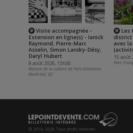
Visite accompagnée -
Les 
Extension en ligne(s) - Ianick
distric
Raymond, Pierre-Marc
avec l
Asselin, Simon Landry-Désy,
(activit
Daryl Hubert
15 août 
Parc Franç
8 août 2026, 13h30
Maison de la culture de Parc-Extension,
Montréal, QC
© 2010–2026 Tous droits réservés