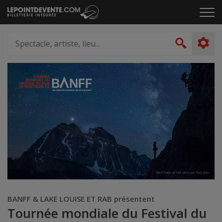
Passer
Cliq
au
pou
contenu
ouvr
Spectacle,
le
artiste,
Recher
men
lieu...
BANFF & LAKE LOUISE ET RAB présentent
Tournée mondiale du Festival du