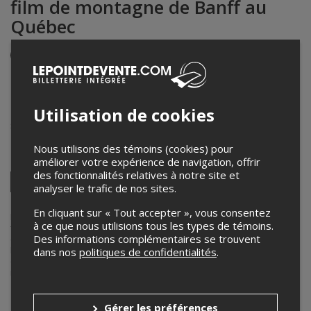
film de montagne de Banff au
Québec
Événement en personne
7 février 2026
19h00 – 22h30 / Entrée: 18h00
Utilisation de cookies
Séminaire Saint-Joseph
858 rue Laviolette
,
Trois-Rivières
,
QC
,
Canada
Nous utilisons des témoins (cookies) pour
Partagez cet événement
améliorer votre expérience de navigation, offrir
des fonctionnalités relatives à notre site et
Twitter
analyser le trafic de nos sites.
Facebook
Linkedin
Pinterest
Envoyer
par
En cliquant sur « Tout accepter », vous consentez
courriel
Lepointdevente.com agit à titre de mandataire pour Le Festival de
à ce que nous utilisions tous les types de témoins.
film de montagne de Banff au Québec dans le cadre de l’affichage
Des informations complémentaires se trouvent
en ligne et la vente de billets pour ses événements.
Pour plus d’information à propos de cet événement, veuillez
dans nos
politiques de confidentialités
.
contacter l’organisateur de l’événement, Le Festival de film de
montagne de Banff au Québec, à
infos@banffquebec.ca
.
Achat de billets
Gérer les préférences