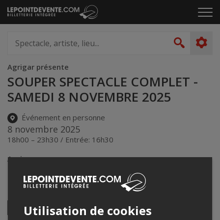
Passer
Cliq
au
pou
contenu
ouvr
Spectacle,
le
artiste,
Recher
men
lieu...
Agrigar présente
SOUPER SPECTACLE COMPLET -
SAMEDI 8 NOVEMBRE 2025
Événement en personne
8 novembre 2025
18h00 – 23h30 / Entrée: 16h30
Agrigar
5 chemin Craig
,
Levis
,
QC
,
Canada
Partagez cet événement
Twitter
Utilisation de cookies
Facebook
Linkedin
Envoyer