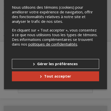
Lepointdevente.com agit à titre de mandataire pour
Agrigar
dans le
par
cadre de l’affichage en ligne et la vente de billets pour ses
courriel
Nous utilisons des témoins (cookies) pour
événements.
améliorer votre expérience de navigation, offrir
Pour plus d’information à propos de cet événement, veuillez
des fonctionnalités relatives à notre site et
contacter l’organisateur de l’événement,
Agrigar
, à
analyser le trafic de nos sites.
b.agrigar@hotmail.com
.
En cliquant sur « Tout accepter », vous consentez
Achat de billets
à ce que nous utilisions tous les types de témoins.
Des informations complémentaires se trouvent
dans nos
politiques de confidentialités
.
Merci de confirmer que vous n'êtes pas un
Gérer les préférences
robot ci-bas.
Tout accepter