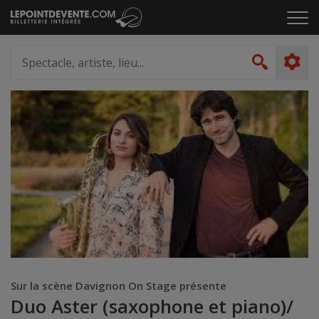
Passer
Cliq
au
pou
contenu
ouvr
Spectacle,
le
artiste,
Recher
men
lieu...
Sur la scène Davignon On Stage présente
Duo Aster (saxophone et piano)/