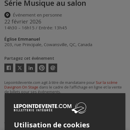
Série Musique au salon
Événement en personne
22 février 2026
14h30 – 16h15 / Entrée: 13h45
Église Emmanuel
203, rue Principale
,
Cowansville
,
QC
,
Canada
Partagez cet événement
Twitter
Facebook
Linkedin
Pinterest
Envoyer
par
courriel
Lepointdevente.com agit à titre de mandataire pour
Sur la scène
Davignon On Stage
dans le cadre de l’affichage en ligne et la vente
de billets pour ses événements.
Pour plus d’information à propos de cet événement, veuillez
contacter l’organisateur de l’événement,
Sur la scène Davignon On
Stage
, à
surlascenedavignon@videotron.ca
.
Achat de billets
Utilisation de cookies