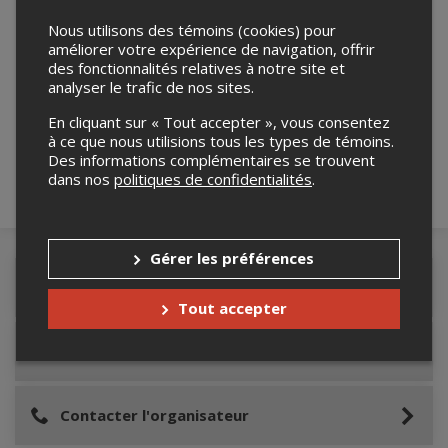
Nous utilisons des témoins (cookies) pour
améliorer votre expérience de navigation, offrir
des fonctionnalités relatives à notre site et
Merci de confirmer que vous n'êtes pas un
analyser le trafic de nos sites.
robot ci-bas.
En cliquant sur « Tout accepter », vous consentez
à ce que nous utilisions tous les types de témoins.
Des informations complémentaires se trouvent
dans nos
politiques de confidentialités
.
Gérer les préférences
Détails de l'événement
Tout accepter
Lieu de l'événement
Contacter l'organisateur