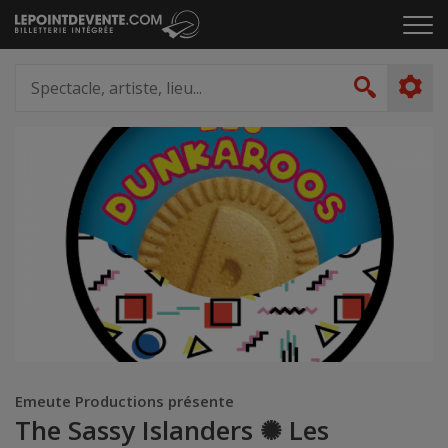
Passer
Cliq
au
pou
contenu
ouvr
Spectacle,
le
artiste,
Recher
men
lieu...
Emeute Productions présente
The Sassy Islanders ✺ Les