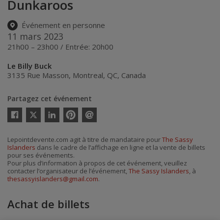
Dunkaroos
Événement en personne
11 mars 2023
21h00 – 23h00 / Entrée: 20h00
Le Billy Buck
3135 Rue Masson
,
Montreal
,
QC
,
Canada
Partagez cet événement
Twitter
Facebook
Linkedin
Pinterest
Envoyer
par
courriel
Lepointdevente.com agit à titre de mandataire pour
The Sassy
Islanders
dans le cadre de l’affichage en ligne et la vente de billets
pour ses événements.
Pour plus d’information à propos de cet événement, veuillez
contacter l’organisateur de l’événement,
The Sassy Islanders
, à
thesassyislanders@gmail.com
.
Achat de billets