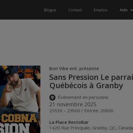
Aide
Blogue
Contact
Emplois
Bon Vibe ent. présente
Sans Pression Le par
Québécois à Granby
Événement en personne
21 novembre 2025
21h30 – 23h00 / Entrée: 20h00
La Place RestoBar
1420 Rue Principale
,
Granby
,
QC
,
Canad