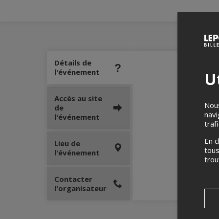
Détails de
l'événement
Ut
Accès au site
Nous
de
navi
l'événement
traf
En c
Lieu de
tous
l'événement
tro
Contacter
l'organisateur