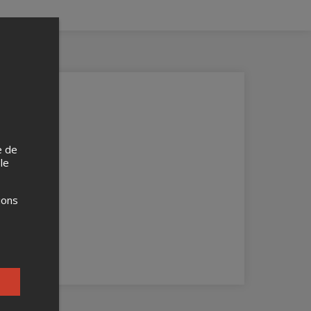
e de
 le
ions