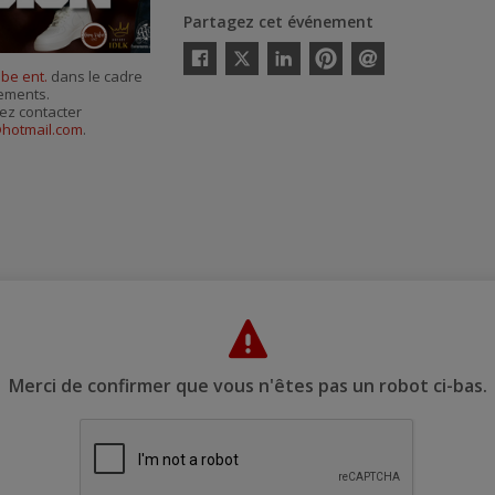
Partagez cet événement
Twitter
be ent.
dans le cadre
Facebook
Linkedin
Pinterest
Envoyer
nements.
par
courriel
ez contacter
hotmail.com
.
Merci de confirmer que vous n'êtes pas un robot ci-bas.