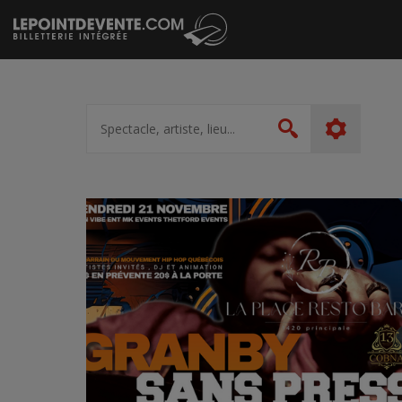
Passer
au
contenu
Spectacle,
artiste,
Rechercher
lieu...